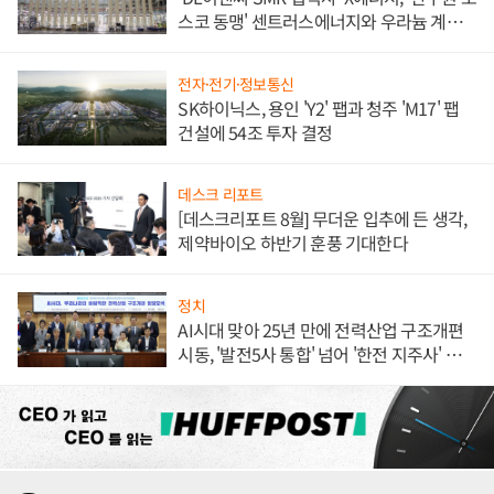
스코 동맹' 센트러스에너지와 우라늄 계약
체결
전자·전기·정보통신
SK하이닉스, 용인 'Y2' 팹과 청주 'M17' 팹
건설에 54조 투자 결정
데스크 리포트
[데스크리포트 8월] 무더운 입추에 든 생각,
제약바이오 하반기 훈풍 기대한다
정치
AI시대 맞아 25년 만에 전력산업 구조개편
시동, '발전5사 통합' 넘어 '한전 지주사' 재편
론도