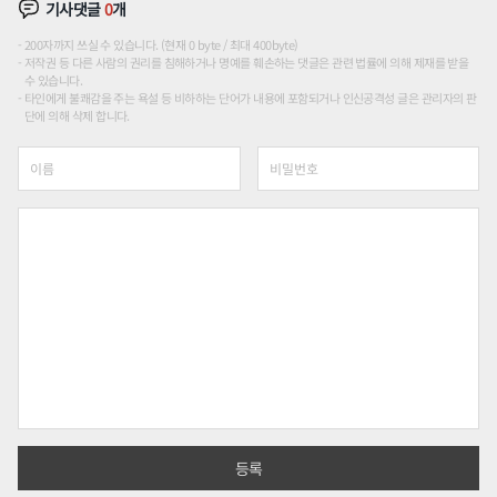
기사댓글
0
개
200자까지 쓰실 수 있습니다. (현재 0 byte / 최대 400byte)
저작권 등 다른 사람의 권리를 침해하거나 명예를 훼손하는 댓글은 관련 법률에 의해 제재를 받을
수 있습니다.
타인에게 불쾌감을 주는 욕설 등 비하하는 단어가 내용에 포함되거나 인신공격성 글은 관리자의 판
단에 의해 삭제 합니다.