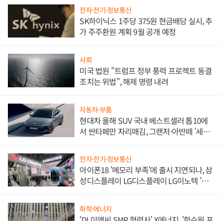
전자·전기·정보통신
SK하이닉스 1주당 375원 현금배당 실시, 추
가 주주환원 계획 9월 공개 예정
사회
미국 법원 "트럼프 정부 풍력 프로젝트 동결
조치는 위법", 해제 명령 내려
자동차·부품
현대차 올해 SUV 국내 베스트셀러 톱10에
서 싼타페만 자리매김, 그랜저·아반떼 '세단
쌍끌이'로 내수 방어
전자·전기·정보통신
아이폰18 '메모리 부족'에 출시 지연되나, 삼
성디스플레이 LG디스플레이 LG이노텍 '탈
애플' 수익 다각화 속도
화학·에너지
'DL이앤씨 SMR 협력사' X에너지, '한수원 포