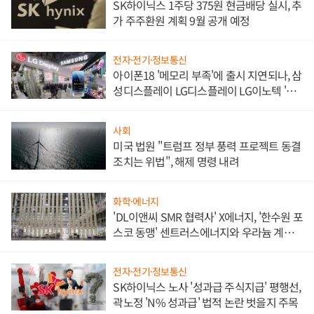
SK하이닉스 1주당 375원 현금배당 실시, 추
가 주주환원 계획 9월 공개 예정
전자·전기·정보통신
아이폰18 '메모리 부족'에 출시 지연되나, 삼
성디스플레이 LG디스플레이 LG이노텍 '탈
애플' 수익 다각화 속도
사회
미국 법원 "트럼프 정부 풍력 프로젝트 동결
조치는 위법", 해제 명령 내려
화학·에너지
'DL이앤씨 SMR 협력사' X에너지, '한수원 포
스코 동맹' 센트러스에너지와 우라늄 계약
체결
전자·전기·정보통신
SK하이닉스 노사 '성과급 주식지급' 평행선,
곽노정 'N% 성과급' 법적 논란 벗을지 주목