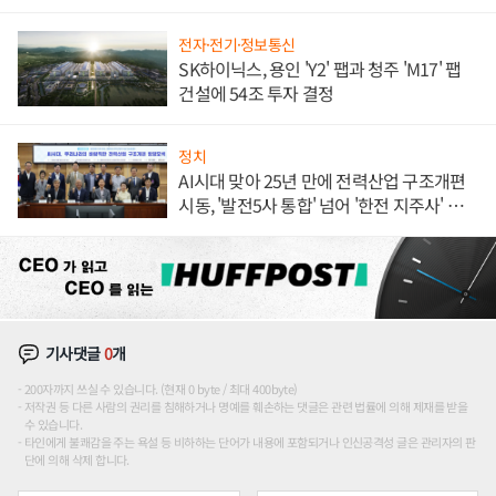
전자·전기·정보통신
SK하이닉스, 용인 'Y2' 팹과 청주 'M17' 팹
건설에 54조 투자 결정
정치
AI시대 맞아 25년 만에 전력산업 구조개편
시동, '발전5사 통합' 넘어 '한전 지주사' 재편
론도
기사댓글
0
개
200자까지 쓰실 수 있습니다. (현재 0 byte / 최대 400byte)
저작권 등 다른 사람의 권리를 침해하거나 명예를 훼손하는 댓글은 관련 법률에 의해 제재를 받을
수 있습니다.
타인에게 불쾌감을 주는 욕설 등 비하하는 단어가 내용에 포함되거나 인신공격성 글은 관리자의 판
단에 의해 삭제 합니다.