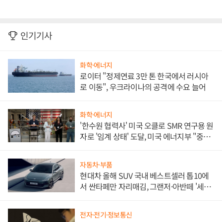
인기기사
화학·에너지
로이터 "정제연료 3만 톤 한국에서 러시아
로 이동", 우크라이나의 공격에 수요 늘어
화학·에너지
'한수원 협력사' 미국 오클로 SMR 연구용 원
자로 '임계 상태' 도달, 미국 에너지부 "중요
한 이정표"
자동차·부품
현대차 올해 SUV 국내 베스트셀러 톱10에
서 싼타페만 자리매김, 그랜저·아반떼 '세단
쌍끌이'로 내수 방어
전자·전기·정보통신