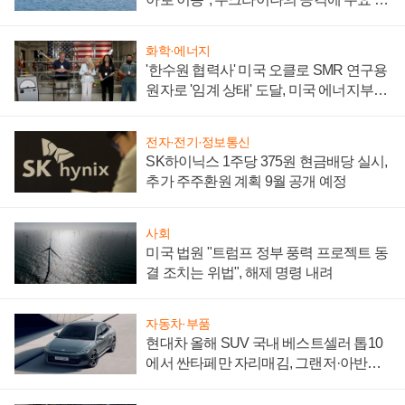
어
화학·에너지
'한수원 협력사' 미국 오클로 SMR 연구용
원자로 '임계 상태' 도달, 미국 에너지부
"중요한 이정표"
전자·전기·정보통신
SK하이닉스 1주당 375원 현금배당 실시,
추가 주주환원 계획 9월 공개 예정
사회
미국 법원 "트럼프 정부 풍력 프로젝트 동
결 조치는 위법", 해제 명령 내려
자동차·부품
현대차 올해 SUV 국내 베스트셀러 톱10
에서 싼타페만 자리매김, 그랜저·아반떼
'세단 쌍끌이'로 내수 방어