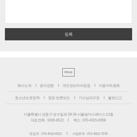
PC버전
회사소개
윤리강령
개인정보처리방침
이용자위원회
청소년보호정책
정정·반론보도
기사심의규정
불편신고
서울특별시 성동구 성수일로 39-34 서울숲더스페이스 12층
대표전화 : 1800-6522
팩스 : 070-4015-8658
편집국 : 070-4010-8512
사업본부 : 070-4010-7078