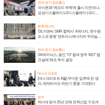
전자·전기·정보통신
아이폰18 '메모리 부족'에 출시 지연되나,
삼성디스플레이 LG디스플레이 LG이노
텍 '탈애플' 수익 다각화 속도
화학·에너지
'DL이앤씨 SMR 협력사' X에너지, '한수원
포스코 동맹' 센트러스에너지와 우라늄
계약 체결
전자·전기·정보통신
SK하이닉스, 용인 'Y2' 팹과 청주 'M17' 팹
건설에 54조 투자 결정
데스크 리포트
[데스크리포트 8월] 무더운 입추에 든 생
각, 제약바이오 하반기 훈풍 기대한다
정치
AI시대 맞아 25년 만에 전력산업 구조개