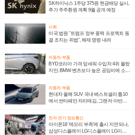
SK하이닉스 1주당 375원 현금배당 실시,
추가 주주환원 계획 9월 공개 예정
사회
미국 법원 "트럼프 정부 풍력 프로젝트 동
결 조치는 위법", 해제 명령 내려
자동차·부품
BYD코리아 가격 앞세워 수입차 4위 올랐
지만, BMW·벤츠보다 높은 공임비에 소비
자 불만 폭발
자동차·부품
현대차 올해 SUV 국내 베스트셀러 톱10
에서 싼타페만 자리매김, 그랜저·아반떼
'세단 쌍끌이'로 내수 방어
전자·전기·정보통신
아이폰18 '메모리 부족'에 출시 지연되나,
삼성디스플레이 LG디스플레이 LG이노