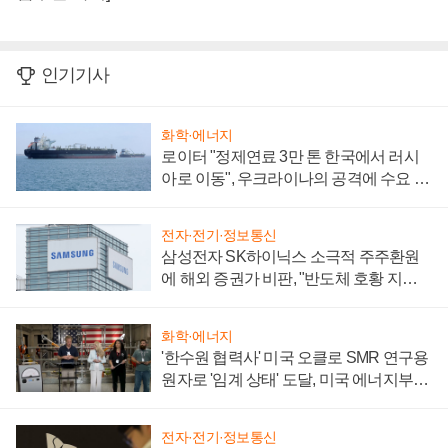
인기기사
화학·에너지
로이터 "정제연료 3만 톤 한국에서 러시
아로 이동", 우크라이나의 공격에 수요 늘
어
전자·전기·정보통신
삼성전자 SK하이닉스 소극적 주주환원
에 해외 증권가 비판, "반도체 호황 지속
성 의문"
화학·에너지
'한수원 협력사' 미국 오클로 SMR 연구용
원자로 '임계 상태' 도달, 미국 에너지부
"중요한 이정표"
전자·전기·정보통신