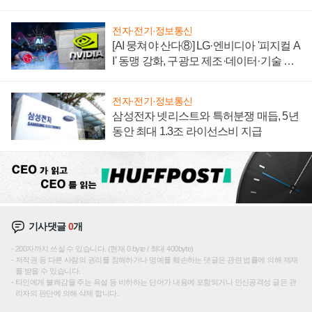
텍 '탈애플' 수익 다각화 속도
전자·전기·정보통신
[AI 뭉쳐야 산다⑧] LG·엔비디아 '피지컬 A
I' 동맹 강화, 구광모 제조·데이터·기술 결
집해 종합 로보틱스 기업으로
전자·전기·정보통신
삼성전자 넷리스트와 특허분쟁 매듭, 5년
동안 최대 1.3조 라이선스비 지급
기사댓글
0
개
200자까지 쓰실 수 있습니다. (현재 0 byte / 최대 400byte)
저작권 등 다른 사람의 권리를 침해하거나 명예를 훼손하는 댓글은 관련 법률에 의해 제재
를 받을 수 있습니다.
타인에게 불쾌감을 주는 욕설 등 비하하는 단어가 내용에 포함되거나 인신공격성 글은 관
리자의 판단에 의해 삭제 합니다.