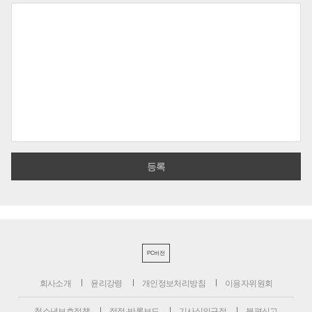
PC버전
회사소개
윤리강령
개인정보처리방침
이용자위원회
청소년보호정책
정정·반론보도
기사심의규정
불편신고