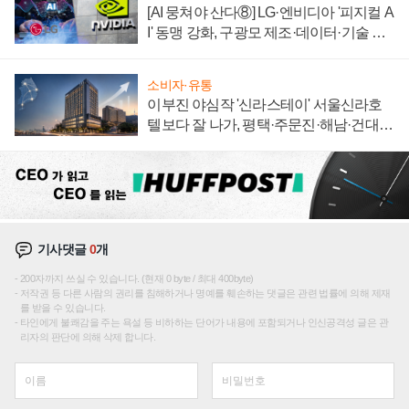
[AI 뭉쳐야 산다⑧] LG·엔비디아 '피지컬 A
I' 동맹 강화, 구광모 제조·데이터·기술 결
집해 종합 로보틱스 기업으로
소비자·유통
이부진 야심작 '신라스테이' 서울신라호
텔보다 잘 나가, 평택·주문진·해남·건대로
성장판 더 넓힌다
기사댓글
0
개
200자까지 쓰실 수 있습니다. (현재 0 byte / 최대 400byte)
저작권 등 다른 사람의 권리를 침해하거나 명예를 훼손하는 댓글은 관련 법률에 의해 제재
를 받을 수 있습니다.
타인에게 불쾌감을 주는 욕설 등 비하하는 단어가 내용에 포함되거나 인신공격성 글은 관
리자의 판단에 의해 삭제 합니다.