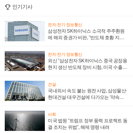
인기기사
전자·전기·정보통신
삼성전자 SK하이닉스 소극적 주주환원
에 해외 증권가 비판, "반도체 호황 지속
성 의문"
전자·전기·정보통신
외신 "삼성전자 SK하이닉스 중국 공장용
현지 생산 반도체 장비 시험, 미국 수출통
제 대비"
건설
국내외서 속도 붙는 원전 사업, 삼성물산·
현대건설·대우건설에 다가오는 '약속의
시간'
사회
미국 법원 "트럼프 정부 풍력 프로젝트 동
결 조치는 위법", 해제 명령 내려