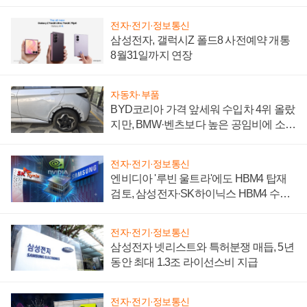
전자·전기·정보통신
삼성전자, 갤럭시Z 폴드8 사전예약 개통
8월31일까지 연장
자동차·부품
BYD코리아 가격 앞세워 수입차 4위 올랐
지만, BMW·벤츠보다 높은 공임비에 소비
자 불만 폭발
전자·전기·정보통신
엔비디아 '루빈 울트라'에도 HBM4 탑재
검토, 삼성전자·SK하이닉스 HBM4 수율
에 주도권 갈린다
전자·전기·정보통신
삼성전자 넷리스트와 특허분쟁 매듭, 5년
동안 최대 1.3조 라이선스비 지급
전자·전기·정보통신