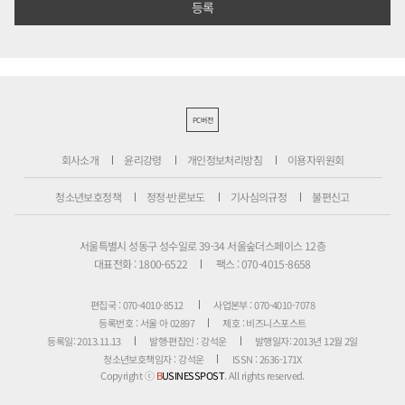
PC버전
회사소개
윤리강령
개인정보처리방침
이용자위원회
청소년보호정책
정정·반론보도
기사심의규정
불편신고
서울특별시 성동구 성수일로 39-34 서울숲더스페이스 12층
대표전화 : 1800-6522
팩스 : 070-4015-8658
편집국 : 070-4010-8512
사업본부 : 070-4010-7078
등록번호 : 서울 아 02897
제호 : 비즈니스포스트
등록일: 2013.11.13
발행·편집인 : 강석운
발행일자: 2013년 12월 2일
청소년보호책임자 : 강석운
ISSN : 2636-171X
Copyright ⓒ
B
USINESSPOST
. All rights reserved.