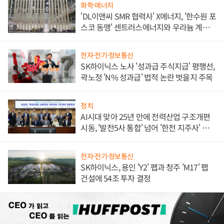
화학·에너지
'DL이앤씨 SMR 협력사' X에너지, '한수원 포
스코 동맹' 센트러스에너지와 우라늄 계약
체결
전자·전기·정보통신
SK하이닉스 노사 '성과급 주식지급' 평행선,
곽노정 'N% 성과급' 법적 논란 벗을지 주목
정치
AI시대 맞아 25년 만에 전력산업 구조개편
시동, '발전5사 통합' 넘어 '한전 지주사' 재편
론도
전자·전기·정보통신
SK하이닉스, 용인 'Y2' 팹과 청주 'M17' 팹
건설에 54조 투자 결정