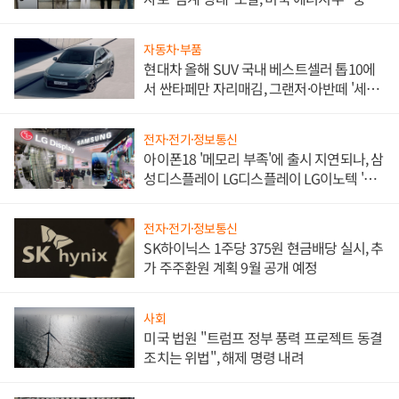
한 이정표"
자동차·부품
현대차 올해 SUV 국내 베스트셀러 톱10에
서 싼타페만 자리매김, 그랜저·아반떼 '세단
쌍끌이'로 내수 방어
전자·전기·정보통신
아이폰18 '메모리 부족'에 출시 지연되나, 삼
성디스플레이 LG디스플레이 LG이노텍 '탈
애플' 수익 다각화 속도
전자·전기·정보통신
SK하이닉스 1주당 375원 현금배당 실시, 추
가 주주환원 계획 9월 공개 예정
사회
미국 법원 "트럼프 정부 풍력 프로젝트 동결
조치는 위법", 해제 명령 내려