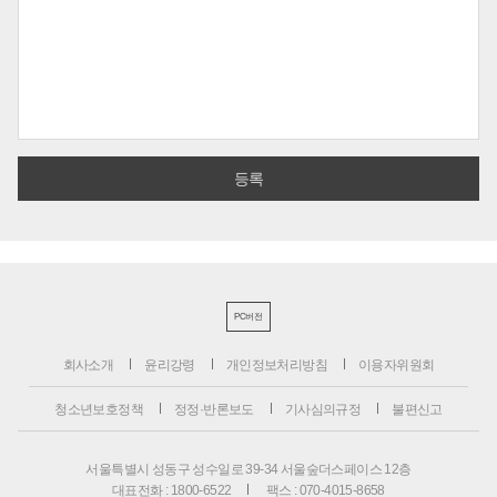
PC버전
회사소개
윤리강령
개인정보처리방침
이용자위원회
청소년보호정책
정정·반론보도
기사심의규정
불편신고
서울특별시 성동구 성수일로 39-34 서울숲더스페이스 12층
대표전화 : 1800-6522
팩스 : 070-4015-8658