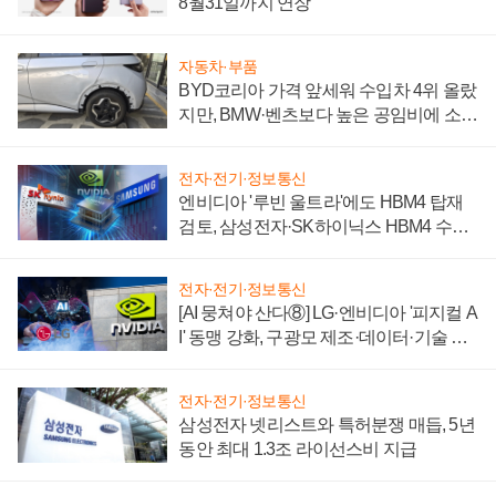
8월31일까지 연장
자동차·부품
BYD코리아 가격 앞세워 수입차 4위 올랐
지만, BMW·벤츠보다 높은 공임비에 소비
자 불만 폭발
전자·전기·정보통신
엔비디아 '루빈 울트라'에도 HBM4 탑재
검토, 삼성전자·SK하이닉스 HBM4 수율
에 주도권 갈린다
전자·전기·정보통신
[AI 뭉쳐야 산다⑧] LG·엔비디아 '피지컬 A
I' 동맹 강화, 구광모 제조·데이터·기술 결
집해 종합 로보틱스 기업으로
전자·전기·정보통신
삼성전자 넷리스트와 특허분쟁 매듭, 5년
동안 최대 1.3조 라이선스비 지급