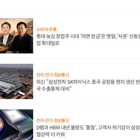
소비자·유통
롯데·농심 창업주 시대 '라면 앙금'은 옛말, '사촌' 신
업 확대일로
전자·전기·정보통신
외신 "삼성전자 SK하이닉스 중국 공장용 현지 생산 반
국 수출통제 대비"
전자·전기·정보통신
D램과 HBM 내년 물량도 '품절', 고객사 위기감이 삼
협상력 더 키워