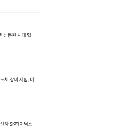
동빈·신동원 시대 협
도체 장비 시험, 미
성전자 SK하이닉스