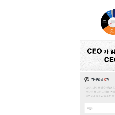
기사댓글
0
개
200자까지 쓰실 수 있습니다. (
저작권 등 다른 사람의 권리
타인에게 불쾌감을 주는 욕설