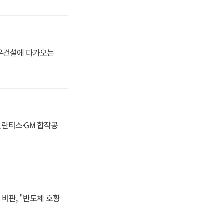
대우건설에 다가오는
스텔란티스·GM 합작공
비판, "반도체 호황