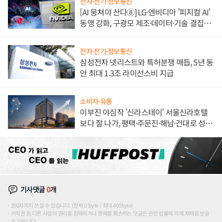
전자·전기·정보통신
[AI 뭉쳐야 산다⑧] LG·엔비디아 '피지컬 AI'
동맹 강화, 구광모 제조·데이터·기술 결집
해 종합 로보틱스 기업으로
전자·전기·정보통신
삼성전자 넷리스트와 특허분쟁 매듭, 5년 동
안 최대 1.3조 라이선스비 지급
소비자·유통
이부진 야심작 '신라스테이' 서울신라호텔
보다 잘 나가, 평택·주문진·해남·건대로 성
장판 더 넓힌다
기사댓글
0
개
200자까지 쓰실 수 있습니다. (현재 0 byte / 최대 400byte)
저작권 등 다른 사람의 권리를 침해하거나 명예를 훼손하는 댓글은 관련 법률에 의해 제재를 받을
수 있습니다.