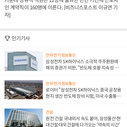
인 계약직이 160명에 이른다. [비즈니스포스트 이규연 기
자]
인기기사
전자·전기·정보통신
삼성전자 SK하이닉스 소극적 주주환원에
해외 증권가 비판, "반도체 호황 지속성 의
문"
전자·전기·정보통신
로이터 "삼성전자 SK하이닉스 중국 공장용
현지 생산 반도체 장비 시험, 미국 수출통제
대비"
건설
원전 건설 국내외서 속도 붙어, 삼성물산·현
대건설·대우건설에 다가오는 '약속의 시간'