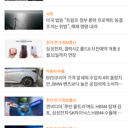
사회
미국 법원 "트럼프 정부 풍력 프로젝트 동결
조치는 위법", 해제 명령 내려
전자·전기·정보통신
삼성전자, 갤럭시Z 폴드8 사전예약 개통 8
월31일까지 연장
자동차·부품
BYD코리아 가격 앞세워 수입차 4위 올랐지
만, BMW·벤츠보다 높은 공임비에 소비자
불만 폭발
전자·전기·정보통신
엔비디아 '루빈 울트라'에도 HBM4 탑재 검
토, 삼성전자·SK하이닉스 HBM4 수율에 주
도권 갈린다