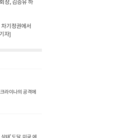
회장, 김승유 하
만 차기정권에서
기자]
 우크라이나의 공격에
상태' 도달, 미국 에