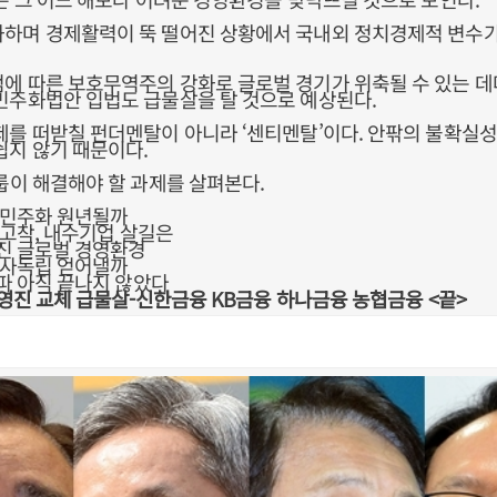
하며 경제활력이 뚝 떨어진 상황에서 국내외 정치경제적 변수가
에 따른 보호무역주의 강화로 글로벌 경기가 위축될 수 있는 데
민주화법안 입법도 급물살을 탈 것으로 예상된다.
제를 떠받칠 펀더멘탈이 아니라 ‘센티멘탈’이다. 안팎의 불확실
쉽지 않기 때문이다.
그룹이 해결해야 할 과제를 살펴본다.
 경제민주화 원년될까
대 고착, 내수기업 살길은
커진 글로벌 경영환경
 인사독립 얻어낼까
한파 아직 끝나지 않았다
경영진 교체 급물살-신한금융 KB금융 하나금융 농협금융 <끝>