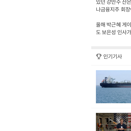
있던 강만수 산은
나금융지주 회장이
올해 박근혜 게
도 보은성 인사가
인기기사