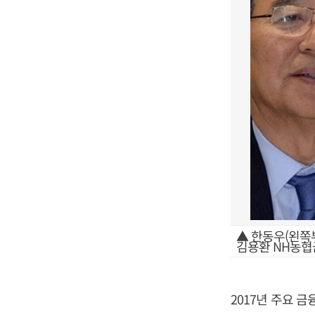
▲ 한동우(왼쪽
김용환 NH농협
2017년 주요 