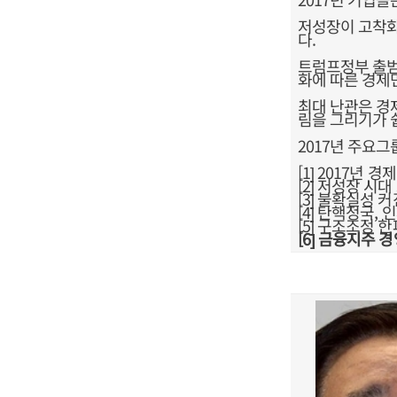
저성장이 고착화
다.
트럼프정부 출범
화에 따른 경제
최대 난관은 경
림을 그리기가 
2017년 주요
[1] 2017년
[2] 저성장 시
[3] 불확실성 
[4] 탄핵정국,
[5] 구조조정 
[6] 금융지주 