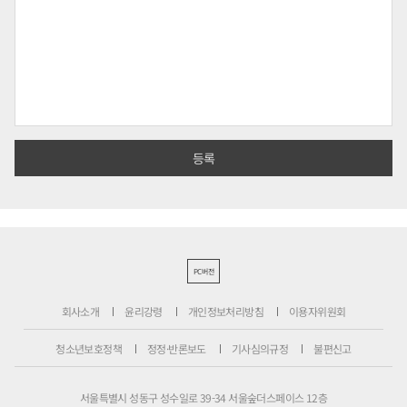
PC버전
회사소개
윤리강령
개인정보처리방침
이용자위원회
청소년보호정책
정정·반론보도
기사심의규정
불편신고
서울특별시 성동구 성수일로 39-34 서울숲더스페이스 12층