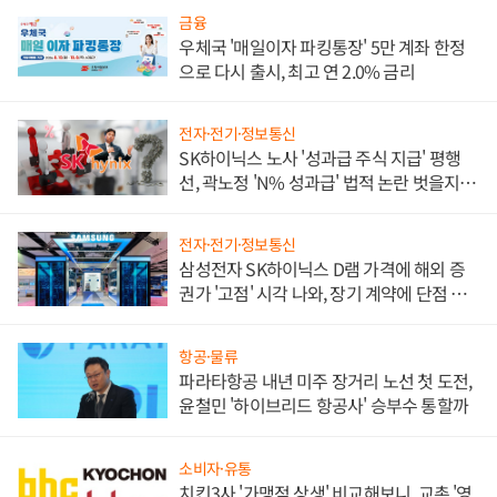
금융
우체국 '매일이자 파킹통장' 5만 계좌 한정
으로 다시 출시, 최고 연 2.0% 금리
전자·전기·정보통신
SK하이닉스 노사 '성과급 주식 지급' 평행
선, 곽노정 'N% 성과급' 법적 논란 벗을지 주
목
전자·전기·정보통신
삼성전자 SK하이닉스 D램 가격에 해외 증
권가 '고점' 시각 나와, 장기 계약에 단점 부
각
항공·물류
파라타항공 내년 미주 장거리 노선 첫 도전,
윤철민 '하이브리드 항공사' 승부수 통할까
소비자·유통
치킨3사 '가맹점 상생' 비교해보니, 교촌 '영