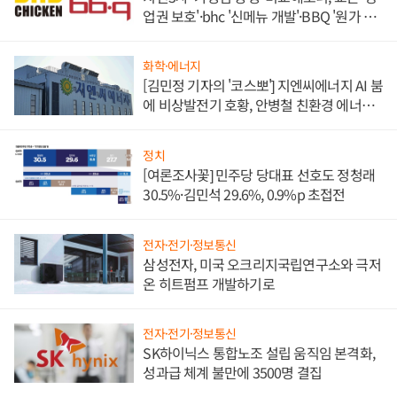
업권 보호'·bhc '신메뉴 개발'·BBQ '원가 부
담'
화학·에너지
[김민정 기자의 '코스뽀'] 지엔씨에너지 AI 붐
에 비상발전기 호황, 안병철 친환경 에너지
발전전문기업 향한다
정치
[여론조사꽃] 민주당 당대표 선호도 정청래
30.5%·김민석 29.6%, 0.9%p 초접전
전자·전기·정보통신
삼성전자, 미국 오크리지국립연구소와 극저
온 히트펌프 개발하기로
전자·전기·정보통신
SK하이닉스 통합노조 설립 움직임 본격화,
성과급 체계 불만에 3500명 결집