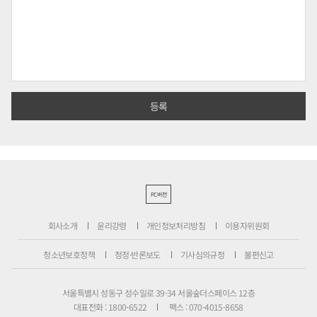
PC버전
회사소개
윤리강령
개인정보처리방침
이용자위원회
청소년보호정책
정정·반론보도
기사심의규정
불편신고
서울특별시 성동구 성수일로 39-34 서울숲더스페이스 12층
대표전화 : 1800-6522
팩스 : 070-4015-8658