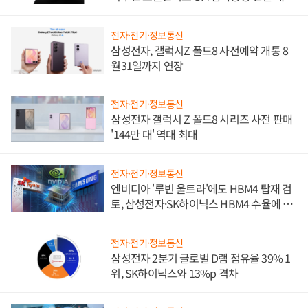
진하나
전자·전기·정보통신
삼성전자, 갤럭시Z 폴드8 사전예약 개통 8
월31일까지 연장
전자·전기·정보통신
삼성전자 갤럭시 Z 폴드8 시리즈 사전 판매
'144만 대' 역대 최대
전자·전기·정보통신
엔비디아 '루빈 울트라'에도 HBM4 탑재 검
토, 삼성전자·SK하이닉스 HBM4 수율에 주
도권 갈린다
전자·전기·정보통신
삼성전자 2분기 글로벌 D램 점유율 39% 1
위, SK하이닉스와 13%p 격차