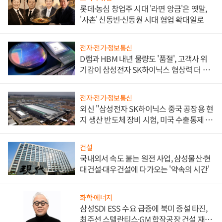
롯데·농심 창업주 시대 '라면 앙금'은 옛말,
'사촌' 신동빈·신동원 시대 협업 확대일로
전자·전기·정보통신
D램과 HBM 내년 물량도 '품절', 고객사 위
기감이 삼성전자 SK하이닉스 협상력 더 키
워
전자·전기·정보통신
외신 "삼성전자 SK하이닉스 중국 공장용 현
지 생산 반도체 장비 시험, 미국 수출통제 대
비"
건설
국내외서 속도 붙는 원전 사업, 삼성물산·현
대건설·대우건설에 다가오는 '약속의 시간'
화학·에너지
삼성SDI ESS 수요 급증에 북미 증설 타진,
최주선 스텔란티스·GM 합작공장 건설 재추