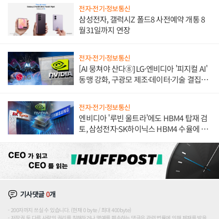
전자·전기·정보통신
삼성전자, 갤럭시Z 폴드8 사전예약 개통 8
월31일까지 연장
전자·전기·정보통신
[AI 뭉쳐야 산다⑧] LG·엔비디아 '피지컬 AI'
동맹 강화, 구광모 제조·데이터·기술 결집
해 종합 로보틱스 기업으로
전자·전기·정보통신
엔비디아 '루빈 울트라'에도 HBM4 탑재 검
토, 삼성전자·SK하이닉스 HBM4 수율에 주
도권 갈린다
기사댓글
0
개
200자까지 쓰실 수 있습니다. (현재 0 byte / 최대 400byte)
저작권 등 다른 사람의 권리를 침해하거나 명예를 훼손하는 댓글은 관련 법률에 의해 제재를 받을