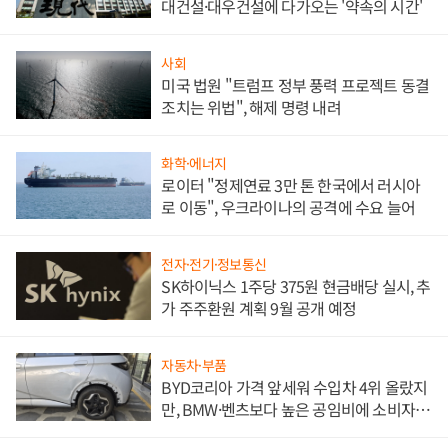
대건설·대우건설에 다가오는 '약속의 시간'
사회
미국 법원 "트럼프 정부 풍력 프로젝트 동결
조치는 위법", 해제 명령 내려
화학·에너지
로이터 "정제연료 3만 톤 한국에서 러시아
로 이동", 우크라이나의 공격에 수요 늘어
전자·전기·정보통신
SK하이닉스 1주당 375원 현금배당 실시, 추
가 주주환원 계획 9월 공개 예정
자동차·부품
BYD코리아 가격 앞세워 수입차 4위 올랐지
만, BMW·벤츠보다 높은 공임비에 소비자
불만 폭발