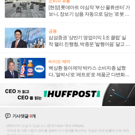
소비자·유통
[현장] 롯데마트 야심작 '부산 물류센터' 가
보니, 장보기 상품 자동으로 담는 '로봇 40
0대' 장관
금융
삼섬증권 '상반기 영업이익 1조 클럽' 실
적 랠리 진행형, 박종문 '발행어음' 달고 연
임 향하나
바이오·제약
백상환 동아제약 박카스 소비자층 넓혔
다, '얼박사'로 '레트로'로 제품군 다변화
주효
기사댓글
0
개
200자까지 쓰실 수 있습니다. (현재 0 byte / 최대 400byte)
저작권 등 다른 사람의 권리를 침해하거나 명예를 훼손하는 댓글은 관련 법률에 의해 제재