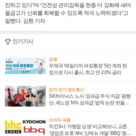
진하고 있다”며 “건전성 관리감독을 한층 더 강화해 새마
을금고가 신뢰를 회복할 수 있도록 적극 노력하겠다”고
말했다. 김환 기자
인기기사
금융
우체국 '매일이자 파킹통장' 5만 계좌 한
정으로 다시 출시, 최고 연 2.0% 금리
전자·전기·정보통신
SK하이닉스 노사 '성과급 주식 지급' 평행
선, 곽노정 'N% 성과급' 법적 논란 벗을지
주목
소비자·유통
치킨3사 '가맹점 상생' 비교해보니, 교촌
'영업권 보호'·bhc '신메뉴 개발'·BBQ '원가