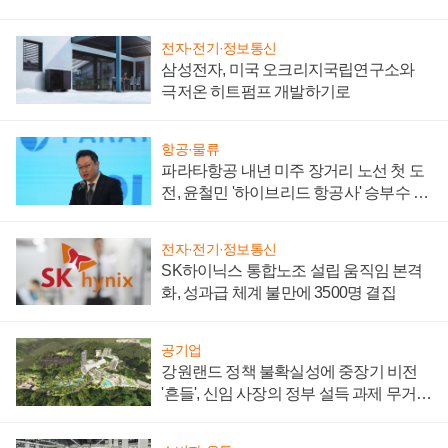
부담'
전자·전기·정보통신
삼성전자, 미국 오크리지국립연구소와
극저온 히트펌프 개발하기로
항공·물류
파라타항공 내년 미주 장거리 노선 첫 도
전, 윤철민 '하이브리드 항공사' 승부수 통
할까
전자·전기·정보통신
SK하이닉스 통합노조 설립 움직임 본격
화, 성과급 체계 불만에 3500명 결집
공기업
강원랜드 정책 불확실성에 중장기 비전
'흔들', 신임 사장의 정부 설득 과제 무거워
져