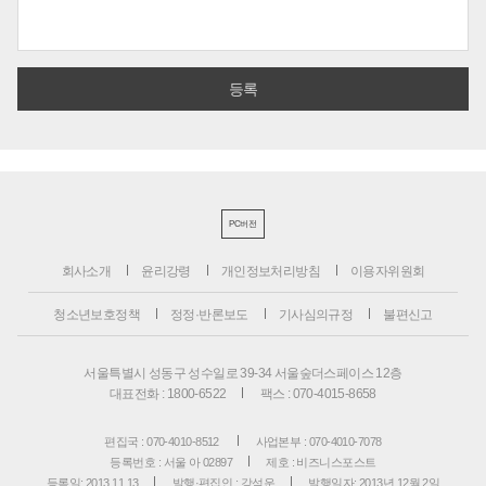
PC버전
회사소개
윤리강령
개인정보처리방침
이용자위원회
청소년보호정책
정정·반론보도
기사심의규정
불편신고
서울특별시 성동구 성수일로 39-34 서울숲더스페이스 12층
대표전화 : 1800-6522
팩스 : 070-4015-8658
편집국 : 070-4010-8512
사업본부 : 070-4010-7078
등록번호 : 서울 아 02897
제호 : 비즈니스포스트
등록일: 2013.11.13
발행·편집인 : 강석운
발행일자: 2013년 12월 2일