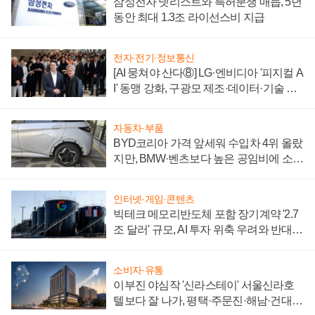
삼성전자 넷리스트와 특허분쟁 매듭, 5년
동안 최대 1.3조 라이선스비 지급
전자·전기·정보통신
[AI 뭉쳐야 산다⑧] LG·엔비디아 '피지컬 A
I' 동맹 강화, 구광모 제조·데이터·기술 결
집해 종합 로보틱스 기업으로
자동차·부품
BYD코리아 가격 앞세워 수입차 4위 올랐
지만, BMW·벤츠보다 높은 공임비에 소비
자 불만 폭발
인터넷·게임·콘텐츠
빅테크 메모리반도체 포함 장기계약 '2.7
조 달러' 규모, AI 투자 위축 우려와 반대
신호
소비자·유통
이부진 야심작 '신라스테이' 서울신라호
텔보다 잘 나가, 평택·주문진·해남·건대로