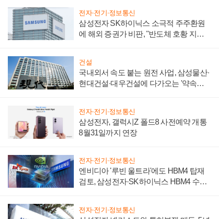
전자·전기·정보통신
삼성전자 SK하이닉스 소극적 주주환원
에 해외 증권가 비판, "반도체 호황 지속
성 의문"
건설
국내외서 속도 붙는 원전 사업, 삼성물산·
현대건설·대우건설에 다가오는 '약속의
시간'
전자·전기·정보통신
삼성전자, 갤럭시Z 폴드8 사전예약 개통
8월31일까지 연장
전자·전기·정보통신
엔비디아 '루빈 울트라'에도 HBM4 탑재
검토, 삼성전자·SK하이닉스 HBM4 수율
에 주도권 갈린다
전자·전기·정보통신