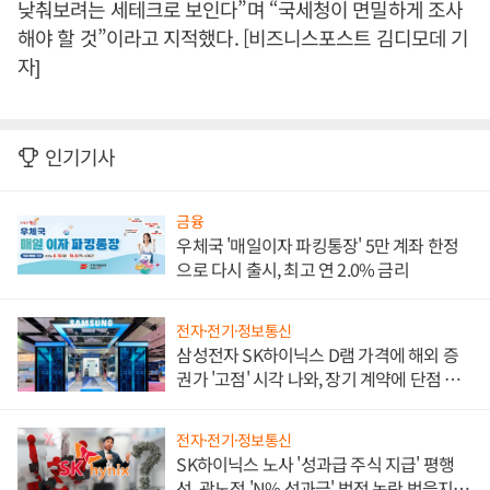
낮춰보려는 세테크로 보인다”며 “국세청이 면밀하게 조사
해야 할 것”이라고 지적했다. [비즈니스포스트 김디모데 기
자]
인기기사
금융
우체국 '매일이자 파킹통장' 5만 계좌 한정
으로 다시 출시, 최고 연 2.0% 금리
전자·전기·정보통신
삼성전자 SK하이닉스 D램 가격에 해외 증
권가 '고점' 시각 나와, 장기 계약에 단점 부
각
전자·전기·정보통신
SK하이닉스 노사 '성과급 주식 지급' 평행
선, 곽노정 'N% 성과급' 법적 논란 벗을지 주