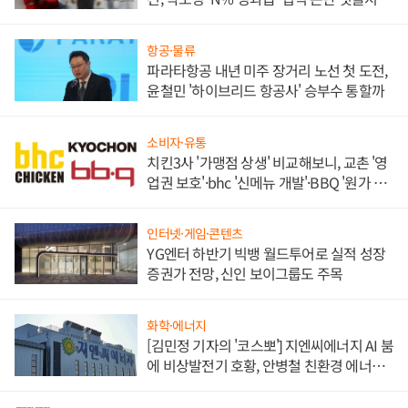
목
항공·물류
파라타항공 내년 미주 장거리 노선 첫 도전,
윤철민 '하이브리드 항공사' 승부수 통할까
소비자·유통
치킨3사 '가맹점 상생' 비교해보니, 교촌 '영
업권 보호'·bhc '신메뉴 개발'·BBQ '원가 부
담'
인터넷·게임·콘텐츠
YG엔터 하반기 빅뱅 월드투어로 실적 성장
증권가 전망, 신인 보이그룹도 주목
화학·에너지
[김민정 기자의 '코스뽀'] 지엔씨에너지 AI 붐
에 비상발전기 호황, 안병철 친환경 에너지
발전전문기업 향한다