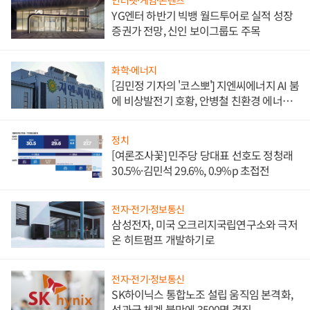
인터넷·게임·콘텐츠
YG엔터 하반기 빅뱅 월드투어로 실적 성장
증권가 전망, 신인 보이그룹도 주목
화학·에너지
[김민정 기자의 '코스뽀'] 지엔씨에너지 AI 붐
에 비상발전기 호황, 안병철 친환경 에너지
발전전문기업 향한다
정치
[여론조사꽃] 민주당 당대표 선호도 정청래
30.5%·김민석 29.6%, 0.9%p 초접전
전자·전기·정보통신
삼성전자, 미국 오크리지국립연구소와 극저
온 히트펌프 개발하기로
전자·전기·정보통신
SK하이닉스 통합노조 설립 움직임 본격화,
성과급 체계 불만에 3500명 결집