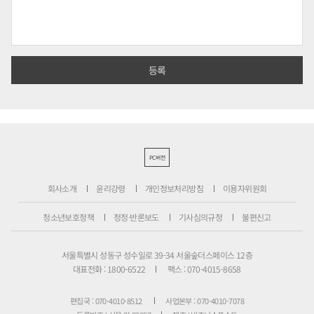
PC버전
회사소개
윤리강령
개인정보처리방침
이용자위원회
청소년보호정책
정정·반론보도
기사심의규정
불편신고
서울특별시 성동구 성수일로 39-34 서울숲더스페이스 12층
대표전화 : 1800-6522
팩스 : 070-4015-8658
편집국 : 070-4010-8512
사업본부 : 070-4010-7078