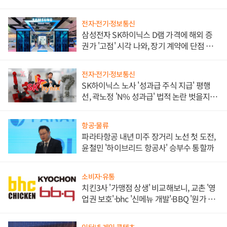
전자·전기·정보통신
삼성전자 SK하이닉스 D램 가격에 해외 증
권가 '고점' 시각 나와, 장기 계약에 단점 부
각
전자·전기·정보통신
SK하이닉스 노사 '성과급 주식 지급' 평행
선, 곽노정 'N% 성과급' 법적 논란 벗을지 주
목
항공·물류
파라타항공 내년 미주 장거리 노선 첫 도전,
윤철민 '하이브리드 항공사' 승부수 통할까
소비자·유통
치킨3사 '가맹점 상생' 비교해보니, 교촌 '영
업권 보호'·bhc '신메뉴 개발'·BBQ '원가 부
담'