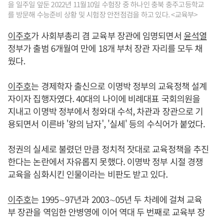
을 일주일 앞둔 2022년 11월10일 수험장 중 하나인 충북 충주고등학교
를 방문해 수능준비 상황 및 시험장 안전점검을 하고 있다. <교육부>
이주호
가 사회부총리 겸 교육부 장관에 임명되면서
윤석열
정부가 출범 6개월여 만에 18개 부처 장관 자리를 모두 채
웠다.
이주호
는 경제학자 출신으로 이명박 정부의 교육정책 설계
자이자 집행자였다. 40대의 나이에 비례대표 국회의원을
지내고 이명박 정부에서 청와대 수석, 차관과 장관으로 기
용되면서 이른바 '왕의 남자', '실세' 등의 수식어가 붙었다.
정권의 실세로 불렸던 만큼 정치적 잣대로 교육정책을 추진
한다는 논란에서 자유롭지 못했다. 이명박 정부 시절 경쟁
교육을 심화시킨 인물이라는 비판도 받고 있다.
이주호
는 1995∼97년과 2003∼05년 두 차례에 걸쳐 교육
부 장관을 역임한 안병영에 이어 역대 두 번째로 교육부 장