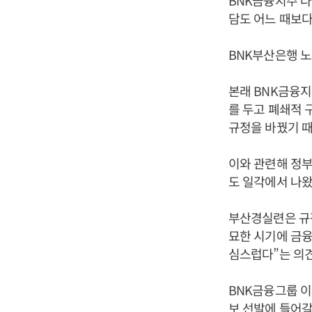
BNK금융지주 다
담도 어느 때보다
BNK부산은행 노
본래 BNK금융
를 두고 폐쇄적 
규정을 바꿨기 
이와 관련해 정부
도 일각에서 나왔
부산경실련은 규정
묘한 시기에 금융
심스럽다”는 의견
BNK금융그룹 이
보 선발에 들어갈