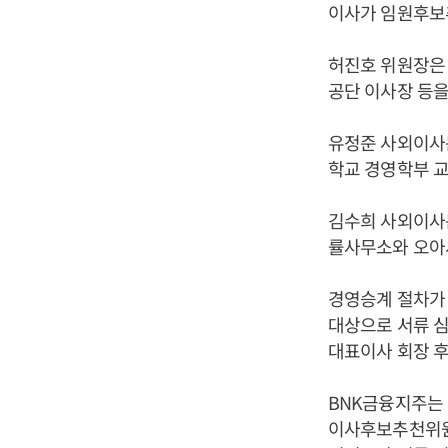
이사가 임원후보
허진호 위원장은
공단 이사장 등을
유정준 사외이사는
학교 경영학부 
김수희 사외이사는
률사무소와 오아
경영승계 절차가 
대상으로 서류 심
대표이사 회장 후
BNK금융지주는
이사후보추천위원