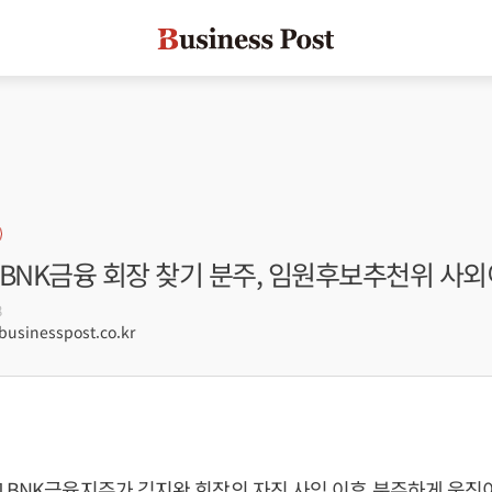
 BNK금융 회장 찾기 분주, 임원후보추천위 사외
8
sinesspost.co.kr
] BNK금융지주가
김지완
회장의 자진 사임 이후 분주하게 움직