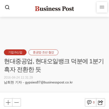
기업과산업
중공업·조선·철강
현대중공업, 현대오일뱅크 덕분에 1분기
흑자 전환한 듯
2016-04-24 11:31:29
남희헌 기자 - gypsies87@businesspost.co.kr
0