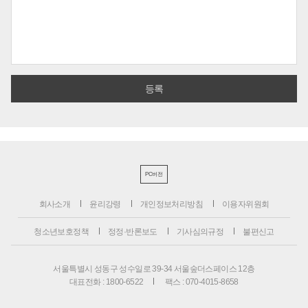
PC버전
회사소개
윤리강령
개인정보처리방침
이용자위원회
청소년보호정책
정정·반론보도
기사심의규정
불편신고
서울특별시 성동구 성수일로 39-34 서울숲더스페이스 12층
대표전화 : 1800-6522
팩스 : 070-4015-8658