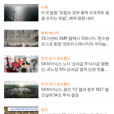
사회
미국 법원 "트럼프 정부 풍력 프로젝트 동
결 조치는 위법", 해제 명령 내려
화학·에너지
'DL이앤씨 SMR 협력사' X에너지, '한수원
포스코 동맹' 센트러스에너지와 우라늄
계약 체결
전자·전기·정보통신
SK하이닉스 노사 '성과급 주식지급' 평행
선, 곽노정 'N% 성과급' 법적 논란 벗을지
주목
전자·전기·정보통신
SK하이닉스, 용인 'Y2' 팹과 청주 'M17' 팹
건설에 54조 투자 결정
정치