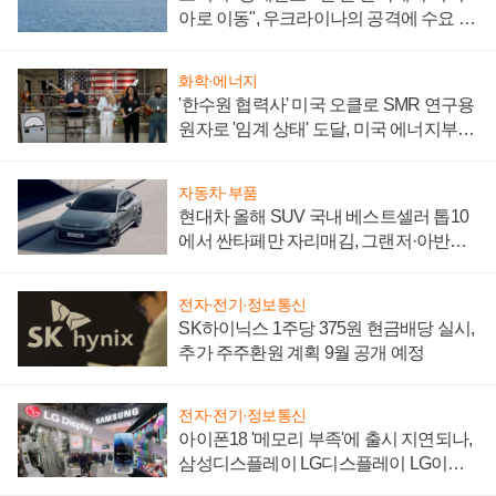
아로 이동", 우크라이나의 공격에 수요 늘
어
화학·에너지
'한수원 협력사' 미국 오클로 SMR 연구용
원자로 '임계 상태' 도달, 미국 에너지부
"중요한 이정표"
자동차·부품
현대차 올해 SUV 국내 베스트셀러 톱10
에서 싼타페만 자리매김, 그랜저·아반떼
'세단 쌍끌이'로 내수 방어
전자·전기·정보통신
SK하이닉스 1주당 375원 현금배당 실시,
추가 주주환원 계획 9월 공개 예정
전자·전기·정보통신
아이폰18 '메모리 부족'에 출시 지연되나,
삼성디스플레이 LG디스플레이 LG이노
텍 '탈애플' 수익 다각화 속도