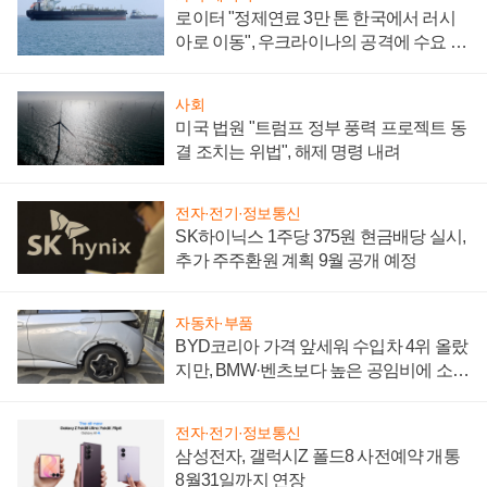
로이터 "정제연료 3만 톤 한국에서 러시
아로 이동", 우크라이나의 공격에 수요 늘
어
사회
미국 법원 "트럼프 정부 풍력 프로젝트 동
결 조치는 위법", 해제 명령 내려
전자·전기·정보통신
SK하이닉스 1주당 375원 현금배당 실시,
추가 주주환원 계획 9월 공개 예정
자동차·부품
BYD코리아 가격 앞세워 수입차 4위 올랐
지만, BMW·벤츠보다 높은 공임비에 소비
자 불만 폭발
전자·전기·정보통신
삼성전자, 갤럭시Z 폴드8 사전예약 개통
8월31일까지 연장