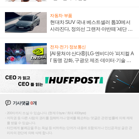
자동차·부품
현대차 SUV 국내 베스트셀러 톱10에서
사라진다, 정의선 그랜저·아반떼 '세단 쌍
끌이'로 내수 방어
전자·전기·정보통신
[AI 뭉쳐야 산다⑧] LG·엔비디아 '피지컬 A
I' 동맹 강화, 구광모 제조·데이터·기술 결
집해 종합 로보틱스 기업으로
기사댓글
0
개
200자까지 쓰실 수 있습니다. (현재 0 byte / 최대 400byte)
저작권 등 다른 사람의 권리를 침해하거나 명예를 훼손하는 댓글은 관련 법률에 의해 제재
를 받을 수 있습니다.
타인에게 불쾌감을 주는 욕설 등 비하하는 단어가 내용에 포함되거나 인신공격성 글은 관
리자의 판단에 의해 삭제 합니다.