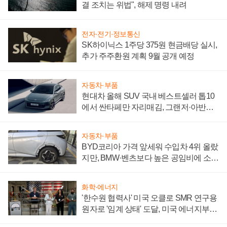
결 조치는 위법", 해제 명령 내려
전자·전기·정보통신
SK하이닉스 1주당 375원 현금배당 실시,
추가 주주환원 계획 9월 공개 예정
자동차·부품
현대차 올해 SUV 국내 베스트셀러 톱10
에서 싼타페만 자리매김, 그랜저·아반떼
'세단 쌍끌이'로 내수 방어
자동차·부품
BYD코리아 가격 앞세워 수입차 4위 올랐
지만, BMW·벤츠보다 높은 공임비에 소비
자 불만 폭발
화학·에너지
'한수원 협력사' 미국 오클로 SMR 연구용
원자로 '임계 상태' 도달, 미국 에너지부
"중요한 이정표"