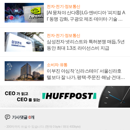
전자·전기·정보통신
[AI 뭉쳐야 산다⑧] LG·엔비디아 '피지컬 A
I' 동맹 강화, 구광모 제조·데이터·기술 결
집해 종합 로보틱스 기업으로
전자·전기·정보통신
삼성전자 넷리스트와 특허분쟁 매듭, 5년
동안 최대 1.3조 라이선스비 지급
소비자·유통
이부진 야심작 '신라스테이' 서울신라호
텔보다 잘 나가, 평택·주문진·해남·건대로
성장판 더 넓힌다
기사댓글
0
개
200자까지 쓰실 수 있습니다. (현재 0 byte / 최대 400byte)