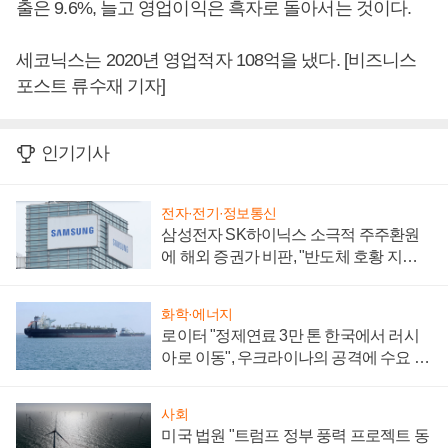
출은 9.6%, 늘고 영업이익은 흑자로 돌아서는 것이다.
세코닉스는 2020년 영업적자 108억을 냈다. [비즈니스
포스트 류수재 기자]
인기기사
전자·전기·정보통신
삼성전자 SK하이닉스 소극적 주주환원
에 해외 증권가 비판, "반도체 호황 지속
성 의문"
화학·에너지
로이터 "정제연료 3만 톤 한국에서 러시
아로 이동", 우크라이나의 공격에 수요 늘
어
사회
미국 법원 "트럼프 정부 풍력 프로젝트 동