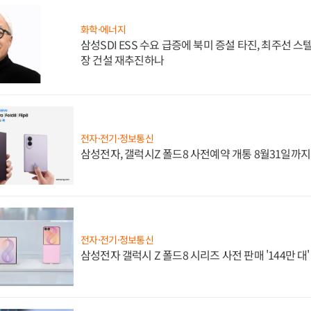
화학·에너지
삼성SDI ESS 수요 급증에 북미 증설 타진, 최주선 
장 건설 재추진하나
전자·전기·정보통신
삼성전자, 갤럭시Z 폴드8 사전예약 개통 8월31일까
전자·전기·정보통신
삼성전자 갤럭시 Z 폴드8 시리즈 사전 판매 '144만 대