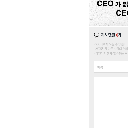
기사댓글
0
개
200자까지 쓰실 수 있습니다. (
저작권 등 다른 사람의 권리
타인에게 불쾌감을 주는 욕설