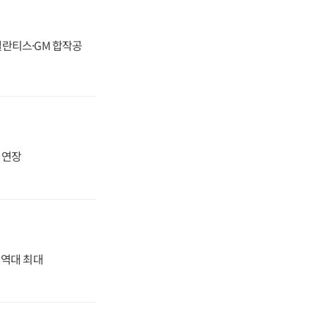
스텔란티스·GM 합작공
지 연장
' 역대 최대