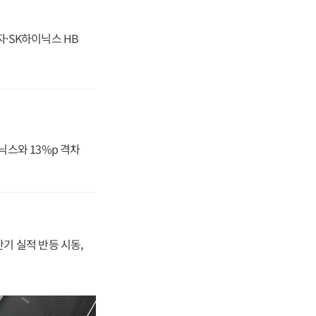
자·SK하이닉스 HB
닉스와 13%p 격차
반기 실적 반등 시동,