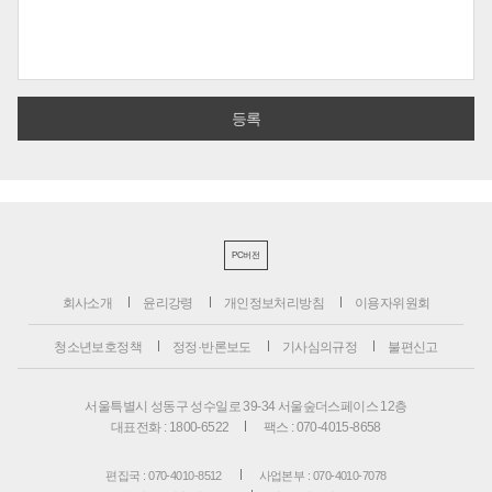
PC버전
회사소개
윤리강령
개인정보처리방침
이용자위원회
청소년보호정책
정정·반론보도
기사심의규정
불편신고
서울특별시 성동구 성수일로 39-34 서울숲더스페이스 12층
대표전화 : 1800-6522
팩스 : 070-4015-8658
편집국 : 070-4010-8512
사업본부 : 070-4010-7078