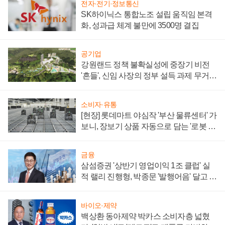
전자·전기·정보통신
SK하이닉스 통합노조 설립 움직임 본격
화, 성과급 체계 불만에 3500명 결집
공기업
강원랜드 정책 불확실성에 중장기 비전
'흔들', 신임 사장의 정부 설득 과제 무거워
져
소비자·유통
[현장] 롯데마트 야심작 '부산 물류센터' 가
보니, 장보기 상품 자동으로 담는 '로봇 40
0대' 장관
금융
삼섬증권 '상반기 영업이익 1조 클럽' 실
적 랠리 진행형, 박종문 '발행어음' 달고 연
임 향하나
바이오·제약
백상환 동아제약 박카스 소비자층 넓혔