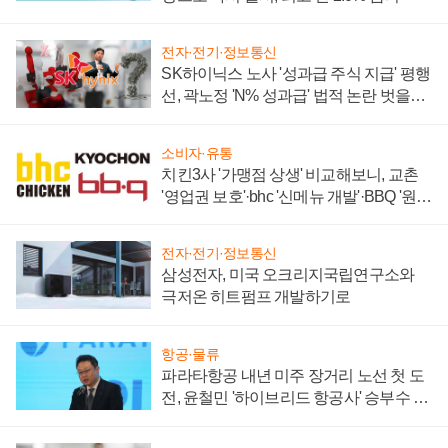
전자·전기·정보통신
SK하이닉스 노사 '성과급 주식 지급' 평행
선, 곽노정 'N% 성과급' 법적 논란 벗을지
주목
소비자·유통
치킨3사 '가맹점 상생' 비교해보니, 교촌
'영업권 보호'·bhc '신메뉴 개발'·BBQ '원가
부담'
전자·전기·정보통신
삼성전자, 미국 오크리지국립연구소와
극저온 히트펌프 개발하기로
항공·물류
파라타항공 내년 미주 장거리 노선 첫 도
전, 윤철민 '하이브리드 항공사' 승부수 통
할까