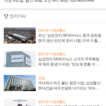
식장 9호실, 발인 26일 오전 8시 30분, 031-900-0444.
인기기사
전자·전기·정보통신
외신 "삼성전자 SK하이닉스 중국 공장용
현지 생산 반도체 장비 시험, 미국 수출통
제 대비"
전자·전기·정보통신
삼성전자 SK하이닉스 소극적 주주환원
에 해외 증권가 비판, "반도체 호황 지속
성 의문"
건설
국내외서 속도 붙는 원전 사업, 삼성물산·
현대건설·대우건설에 다가오는 '약속의
시간'
전자·전기·정보통신