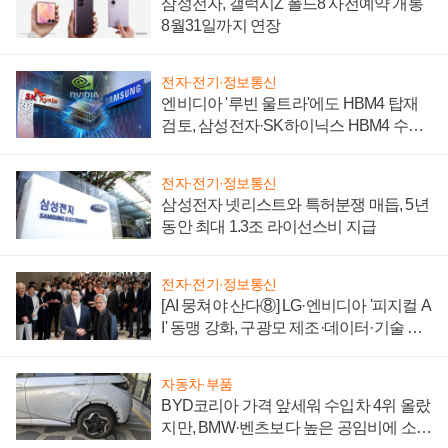
삼성전자, 갤럭시Z 폴드8 사전예약 개통
8월31일까지 연장
전자·전기·정보통신
엔비디아 '루빈 울트라'에도 HBM4 탑재
검토, 삼성전자·SK하이닉스 HBM4 수율
에 주도권 갈린다
전자·전기·정보통신
삼성전자 넷리스트와 특허분쟁 매듭, 5년
동안 최대 1.3조 라이선스비 지급
전자·전기·정보통신
[AI 뭉쳐야 산다⑧] LG·엔비디아 '피지컬 A
I' 동맹 강화, 구광모 제조·데이터·기술 결
집해 종합 로보틱스 기업으로
자동차·부품
BYD코리아 가격 앞세워 수입차 4위 올랐
지만, BMW·벤츠보다 높은 공임비에 소비