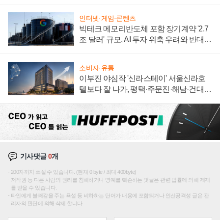
자 불만 폭발
인터넷·게임·콘텐츠
빅테크 메모리반도체 포함 장기계약 '2.7
조 달러' 규모, AI 투자 위축 우려와 반대
신호
소비자·유통
이부진 야심작 '신라스테이' 서울신라호
텔보다 잘 나가, 평택·주문진·해남·건대로
성장판 더 넓힌다
기사댓글
0
개
200자까지 쓰실 수 있습니다. (현재 0 byte / 최대 400byte)
저작권 등 다른 사람의 권리를 침해하거나 명예를 훼손하는 댓글은 관련 법률에 의해 제재
를 받을 수 있습니다.
타인에게 불쾌감을 주는 욕설 등 비하하는 단어가 내용에 포함되거나 인신공격성 글은 관
리자의 판단에 의해 삭제 합니다.