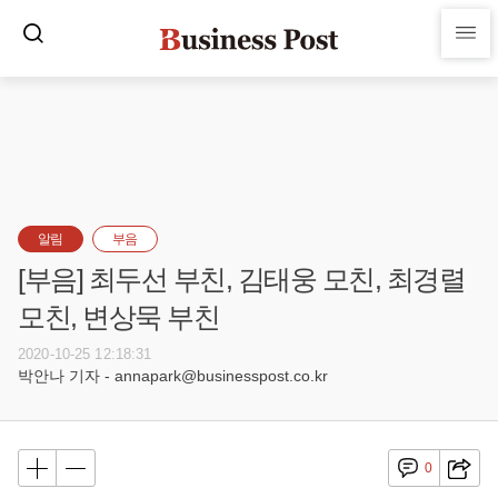
알림
부음
[부음] 최두선 부친, 김태웅 모친, 최경렬
모친, 변상묵 부친
2020-10-25 12:18:31
박안나 기자 - annapark@businesspost.co.kr
0