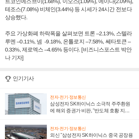
트코인에스브이(1.68%), 이오스(1.09%), 에이다(2.09%),
테조스(7.08%) 비체인(3.44%) 등 시세가 24시간 전보다
상승했다.
주요 가상화폐 하락폭을 살펴보면 트론 –2.13%, 스텔라
루멘 –0.11%, 넴 -9.18%, 온톨로지 –7.58%, 쎄타토큰 –
0.33%, 제로엑스 –4.65% 등이다. [비즈니스포스트 박안
나 기자]
인기기사
전자·전기·정보통신
삼성전자 SK하이닉스 소극적 주주환원
에 해외 증권가 비판, "반도체 호황 지속
성 의문"
전자·전기·정보통신
외신 "삼성전자 SK하이닉스 중국 공장용