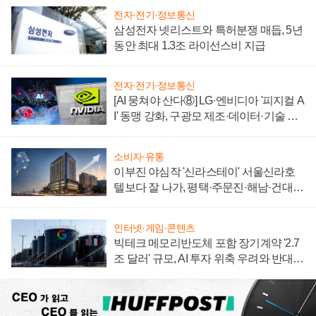
전자·전기·정보통신
삼성전자 넷리스트와 특허분쟁 매듭, 5년
동안 최대 1.3조 라이선스비 지급
전자·전기·정보통신
[AI 뭉쳐야 산다⑧] LG·엔비디아 '피지컬 A
I' 동맹 강화, 구광모 제조·데이터·기술 결
집해 종합 로보틱스 기업으로
소비자·유통
이부진 야심작 '신라스테이' 서울신라호
텔보다 잘 나가, 평택·주문진·해남·건대로
성장판 더 넓힌다
인터넷·게임·콘텐츠
빅테크 메모리반도체 포함 장기계약 '2.7
조 달러' 규모, AI 투자 위축 우려와 반대
신호