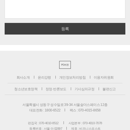
PC버전
회사소개
윤리강령
개인정보처리방침
이용자위원회
청소년보호정책
정정·반론보도
기사심의규정
불편신고
서울특별시 성동구 성수일로 39-34 서울숲더스페이스 12층
대표전화 : 1800-6522
팩스 : 070-4015-8658
편집국 : 070-4010-8512
사업본부 : 070-4010-7078
등록번호 : 서울 아 02897
제호 : 비즈니스포스트