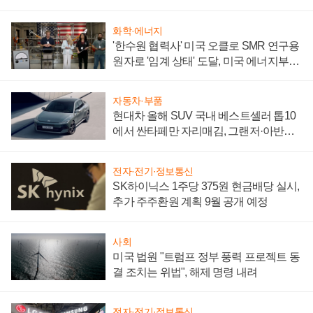
어
화학·에너지
'한수원 협력사' 미국 오클로 SMR 연구용
원자로 '임계 상태' 도달, 미국 에너지부
"중요한 이정표"
자동차·부품
현대차 올해 SUV 국내 베스트셀러 톱10
에서 싼타페만 자리매김, 그랜저·아반떼
'세단 쌍끌이'로 내수 방어
전자·전기·정보통신
SK하이닉스 1주당 375원 현금배당 실시,
추가 주주환원 계획 9월 공개 예정
사회
미국 법원 "트럼프 정부 풍력 프로젝트 동
결 조치는 위법", 해제 명령 내려
전자·전기·정보통신