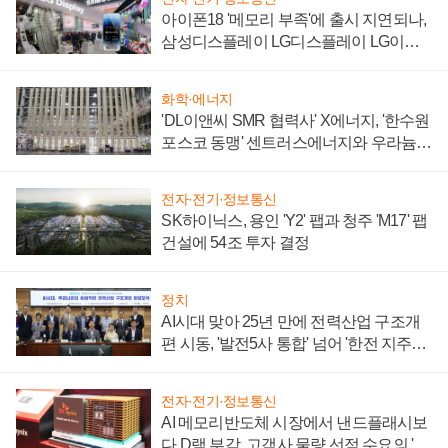
아이폰18 '메모리 부족'에 출시 지연되나,
삼성디스플레이 LG디스플레이 LG이노
텍 '탈애플' 수익 다각화 속도
화학·에너지
'DL이앤씨 SMR 협력사' X에너지, '한수원
포스코 동맹' 센트러스에너지와 우라늄
계약 체결
전자·전기·정보통신
SK하이닉스, 용인 'Y2' 팹과 청주 'M17' 팹
건설에 54조 투자 결정
정치
AI시대 맞아 25년 만에 전력산업 구조개
편 시동, '발전5사 통합' 넘어 '한전 지주사'
재편론도
전자·전기·정보통신
AI 메모리반도체 시장에서 낸드플래시보
다 D램 부각, 고객사 물량 선점 수요의 '우