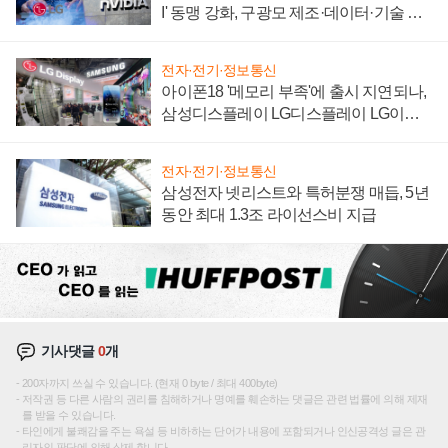
I' 동맹 강화, 구광모 제조·데이터·기술 결
집해 종합 로보틱스 기업으로
전자·전기·정보통신
아이폰18 '메모리 부족'에 출시 지연되나,
삼성디스플레이 LG디스플레이 LG이노
텍 '탈애플' 수익 다각화 속도
전자·전기·정보통신
삼성전자 넷리스트와 특허분쟁 매듭, 5년
동안 최대 1.3조 라이선스비 지급
기사댓글
0
개
200자까지 쓰실 수 있습니다. (현재 0 byte / 최대 400byte)
저작권 등 다른 사람의 권리를 침해하거나 명예를 훼손하는 댓글은 관련 법률에 의해 제재
를 받을 수 있습니다.
타인에게 불쾌감을 주는 욕설 등 비하하는 단어가 내용에 포함되거나 인신공격성 글은 관
리자의 판단에 의해 삭제 합니다.