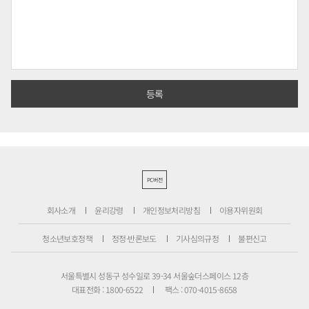
PC버전
회사소개
윤리강령
개인정보처리방침
이용자위원회
청소년보호정책
정정·반론보도
기사심의규정
불편신고
서울특별시 성동구 성수일로 39-34 서울숲더스페이스 12층
대표전화 : 1800-6522
팩스 : 070-4015-8658