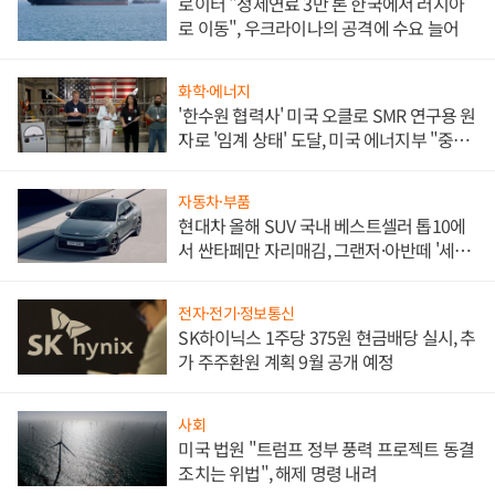
로이터 "정제연료 3만 톤 한국에서 러시아
로 이동", 우크라이나의 공격에 수요 늘어
화학·에너지
'한수원 협력사' 미국 오클로 SMR 연구용 원
자로 '임계 상태' 도달, 미국 에너지부 "중요
한 이정표"
자동차·부품
현대차 올해 SUV 국내 베스트셀러 톱10에
서 싼타페만 자리매김, 그랜저·아반떼 '세단
쌍끌이'로 내수 방어
전자·전기·정보통신
SK하이닉스 1주당 375원 현금배당 실시, 추
가 주주환원 계획 9월 공개 예정
사회
미국 법원 "트럼프 정부 풍력 프로젝트 동결
조치는 위법", 해제 명령 내려