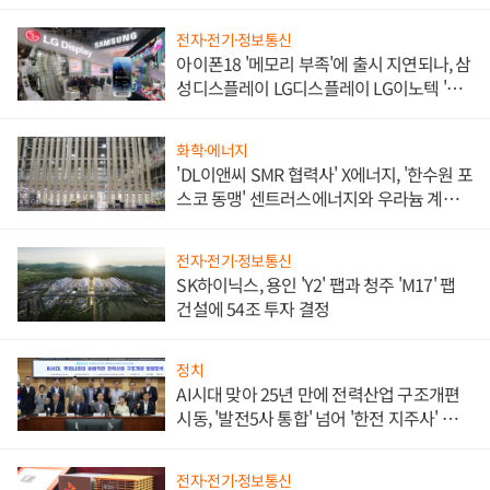
전자·전기·정보통신
아이폰18 '메모리 부족'에 출시 지연되나, 삼
성디스플레이 LG디스플레이 LG이노텍 '탈
애플' 수익 다각화 속도
화학·에너지
'DL이앤씨 SMR 협력사' X에너지, '한수원 포
스코 동맹' 센트러스에너지와 우라늄 계약
체결
전자·전기·정보통신
SK하이닉스, 용인 'Y2' 팹과 청주 'M17' 팹
건설에 54조 투자 결정
정치
AI시대 맞아 25년 만에 전력산업 구조개편
시동, '발전5사 통합' 넘어 '한전 지주사' 재편
론도
전자·전기·정보통신