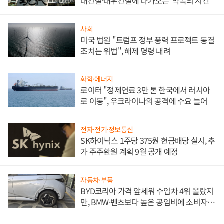
대건설·대우건설에 다가오는 '약속의 시간'
사회
미국 법원 "트럼프 정부 풍력 프로젝트 동결
조치는 위법", 해제 명령 내려
화학·에너지
로이터 "정제연료 3만 톤 한국에서 러시아
로 이동", 우크라이나의 공격에 수요 늘어
전자·전기·정보통신
SK하이닉스 1주당 375원 현금배당 실시, 추
가 주주환원 계획 9월 공개 예정
자동차·부품
BYD코리아 가격 앞세워 수입차 4위 올랐지
만, BMW·벤츠보다 높은 공임비에 소비자
불만 폭발