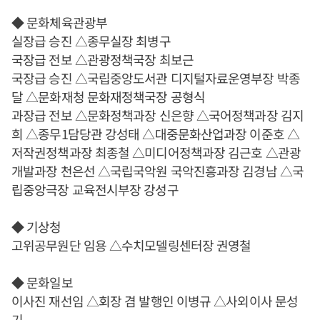
◆ 문화체육관광부
실장급 승진 △종무실장 최병구
국장급 전보 △관광정책국장 최보근
국장급 승진 △국립중앙도서관 디지털자료운영부장 박종
달 △문화재청 문화재정책국장 공형식
과장급 전보 △문화정책과장 신은향 △국어정책과장 김지
희 △종무1담당관 강성태 △대중문화산업과장 이준호 △
저작권정책과장 최종철 △미디어정책과장 김근호 △관광
개발과장 천은선 △국립국악원 국악진흥과장 김경남 △국
립중앙극장 교육전시부장 강성구
◆ 기상청
고위공무원단 임용 △수치모델링센터장 권영철
◆ 문화일보
이사진 재선임 △회장 겸 발행인 이병규 △사외이사 문성
기