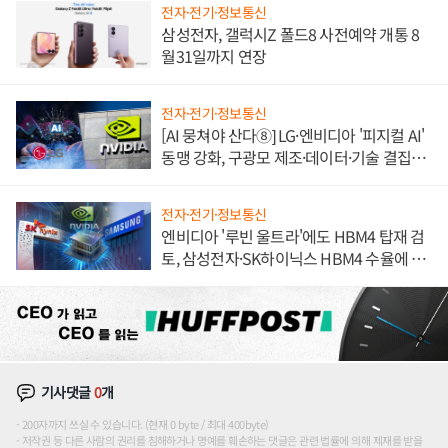
전자·전기·정보통신
삼성전자, 갤럭시Z 폴드8 사전예약 개통 8
월31일까지 연장
전자·전기·정보통신
[AI 뭉쳐야 산다⑧] LG·엔비디아 '피지컬 AI'
동맹 강화, 구광모 제조·데이터·기술 결집
해 종합 로보틱스 기업으로
전자·전기·정보통신
엔비디아 '루빈 울트라'에도 HBM4 탑재 검
토, 삼성전자·SK하이닉스 HBM4 수율에 주
도권 갈린다
기사댓글
0
개
200자까지 쓰실 수 있습니다. (현재 0 byte / 최대 400byte)
저작권 등 다른 사람의 권리를 침해하거나 명예를 훼손하는 댓글은 관련 법률에 의해 제재를 받을