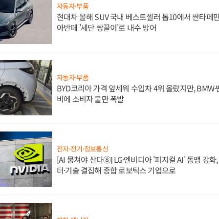
자동차·부품
현대차 올해 SUV 국내 베스트셀러 톱10에서 싼타페만
아반떼 '세단 쌍끌이'로 내수 방어
자동차·부품
BYD코리아 가격 앞세워 수입차 4위 올랐지만, BMW
비에 소비자 불만 폭발
전자·전기·정보통신
[AI 뭉쳐야 산다⑧] LG·엔비디아 '피지컬 AI' 동맹 강
터·기술 결집해 종합 로보틱스 기업으로