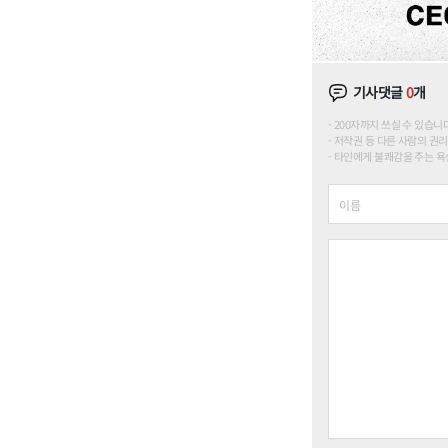
기사댓글
0
개
200자까지 쓰실 수 있습니다. (
저작권 등 다른 사람의 권리
타인에게 불쾌감을 주는 욕설