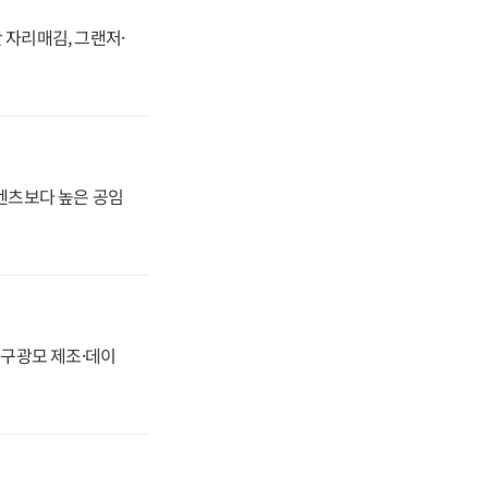
 자리매김, 그랜저·
·벤츠보다 높은 공임
화, 구광모 제조·데이