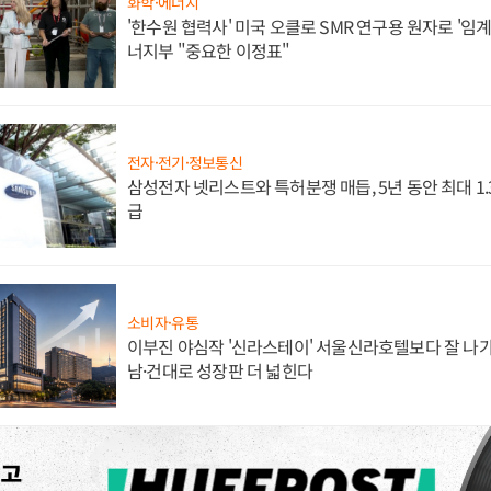
화학·에너지
'한수원 협력사' 미국 오클로 SMR 연구용 원자로 '임계 
너지부 "중요한 이정표"
전자·전기·정보통신
삼성전자 넷리스트와 특허분쟁 매듭, 5년 동안 최대 1
급
소비자·유통
이부진 야심작 '신라스테이' 서울신라호텔보다 잘 나가
남·건대로 성장판 더 넓힌다