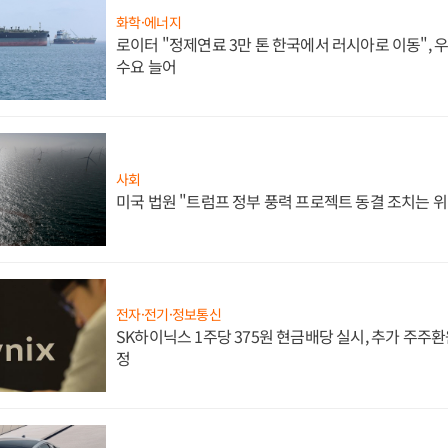
화학·에너지
로이터 "정제연료 3만 톤 한국에서 러시아로 이동",
수요 늘어
사회
미국 법원 "트럼프 정부 풍력 프로젝트 동결 조치는 위
전자·전기·정보통신
SK하이닉스 1주당 375원 현금배당 실시, 추가 주주환
정