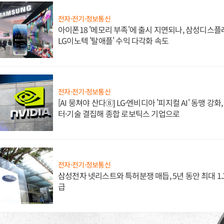
전자·전기·정보통신
아이폰18 '메모리 부족'에 출시 지연되나, 삼성디스
LG이노텍 '탈애플' 수익 다각화 속도
전자·전기·정보통신
[AI 뭉쳐야 산다⑧] LG·엔비디아 '피지컬 AI' 동맹 강
터·기술 결집해 종합 로보틱스 기업으로
전자·전기·정보통신
삼성전자 넷리스트와 특허분쟁 매듭, 5년 동안 최대 1
급