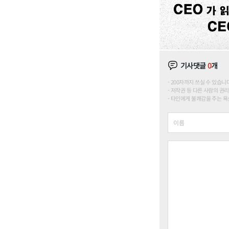
기사댓글
0
개
200자까지 쓰실 수 있습니다. (
저작권 등 다른 사람의 권리
타인에게 불쾌감을 주는 욕설