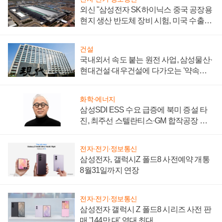
외신 "삼성전자 SK하이닉스 중국 공장용
현지 생산 반도체 장비 시험, 미국 수출통
제 대비"
건설
국내외서 속도 붙는 원전 사업, 삼성물산·
현대건설·대우건설에 다가오는 '약속의
시간'
화학·에너지
삼성SDI ESS 수요 급증에 북미 증설 타
진, 최주선 스텔란티스·GM 합작공장 건
설 재추진하나
전자·전기·정보통신
삼성전자, 갤럭시Z 폴드8 사전예약 개통
8월31일까지 연장
전자·전기·정보통신
삼성전자 갤럭시 Z 폴드8 시리즈 사전 판
매 '144만 대' 역대 최대