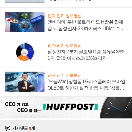
전자·전기·정보통신
엔비디아 '루빈 울트라'에도 HBM4 탑재
검토, 삼성전자·SK하이닉스 HBM4 수율
에 주도권 갈린다
전자·전기·정보통신
삼성전자 2분기 글로벌 D램 점유율 39%
1위, SK하이닉스와 13%p 격차
전자·전기·정보통신
[오늘Who] 정철동 LG디스플레이 모바일
OLED로 하반기 실적 반등 시동, '칩플레
이션'에 가격 인하 압박은 부담
기사댓글
0
개