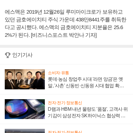
에스맥은 2019년 12월26일 루미마이크로가 보유하고
있던 금호에이치티 주식 가운데 438만8441주를 취득한
다고 공시했다. 에스맥의 금호에이치티 지분율은 25.6
2%가 된다. [비즈니스포스트 박안나 기자]
인기기사
소비자·유통
롯데·농심 창업주 시대 '라면 앙금'은 옛
말, '사촌' 신동빈·신동원 시대 협업 확대
일로
전자·전기·정보통신
D램과 HBM 내년 물량도 '품절', 고객사 위
기감이 삼성전자 SK하이닉스 협상력 더
키워
전자·전기·정보통신