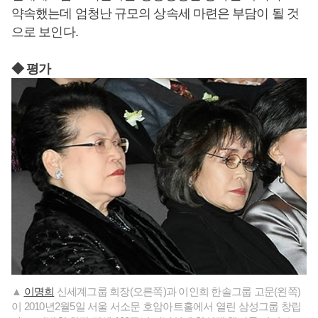
약속했는데 엄청난 규모의 상속세 마련은 부담이 될 것
으로 보인다.
◆ 평가
▲
이명희
신세계그룹 회장(오른쪽)과 이인희 한솔그룹 고문(왼쪽)
이 2010년2월5일 서울 서소문 호암아트홀에서 열린 삼성그룹 창립