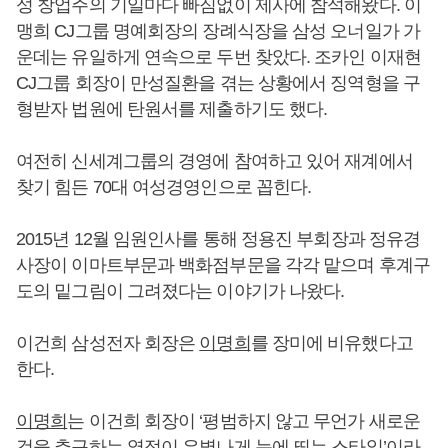
성 창업주의 기일마다 빠짐없이 제사에 참석해왔다. 이
맹희 CJ그룹 명예회장의 장례식장을 삼성 오너일가 가
운데는 유일하게 연속으로 두번 찾았다. 조카인 이재현
CJ그룹 회장이 만성질환을 겪는 상황에서 징역형을 구
형받자 법원에 탄원서를 제출하기도 했다.
여전히 신세계그룹의 경영에 참여하고 있어 재계에서
찾기 힘든 70대 여성경영인으로 꼽힌다.
2015년 12월 임원인사를 통해 정용진 부회장과 정유경
사장이 이마트부문과 백화점부문을 각각 맡으며 후계구
도의 밑그림이 그려졌다는 이야기가 나왔다.
이건희 삼성전자 회장은
이명희
를 장미에 비유했다고
한다.
이명희
는 이건희 회장이 ‘평범하지 않고 무언가 새로운
것을 추구하는 열정이 유별나게 눈에 띄는 스타일’이라