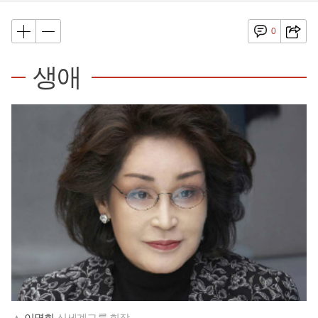
0
생애
▲
이명희
신세계그룹 회장