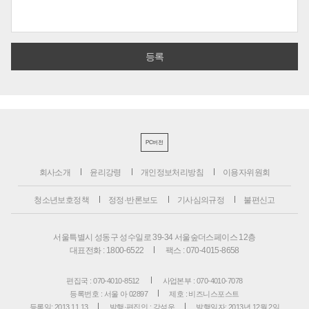
PC버전
회사소개
윤리강령
개인정보처리방침
이용자위원회
청소년보호정책
정정·반론보도
기사심의규정
불편신고
서울특별시 성동구 성수일로 39-34 서울숲더스페이스 12층
대표전화 : 1800-6522
팩스 : 070-4015-8658
편집국 : 070-4010-8512
사업본부 : 070-4010-7078
등록번호 : 서울 아 02897
제호 : 비즈니스포스트
등록일: 2013.11.13
발행·편집인 : 강석운
발행일자: 2013년 12월 2일