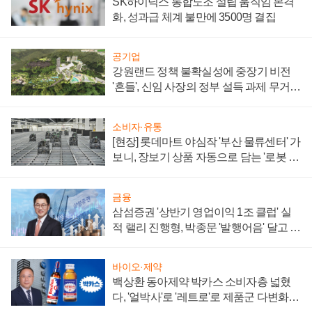
SK하이닉스 통합노조 설립 움직임 본격
화, 성과급 체계 불만에 3500명 결집
공기업
강원랜드 정책 불확실성에 중장기 비전
'흔들', 신임 사장의 정부 설득 과제 무거워
져
소비자·유통
[현장] 롯데마트 야심작 '부산 물류센터' 가
보니, 장보기 상품 자동으로 담는 '로봇 40
0대' 장관
금융
삼섬증권 '상반기 영업이익 1조 클럽' 실
적 랠리 진행형, 박종문 '발행어음' 달고 연
임 향하나
바이오·제약
백상환 동아제약 박카스 소비자층 넓혔
다, '얼박사'로 '레트로'로 제품군 다변화