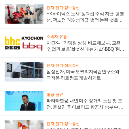
전자·전기·정보통신
SK하이닉스 노사 '성과급 주식 지급' 평행
선, 곽노정 'N% 성과급' 법적 논란 벗을지
주목
소비자·유통
치킨3사 '가맹점 상생' 비교해보니, 교촌
'영업권 보호'·bhc '신메뉴 개발'·BBQ '원가
부담'
전자·전기·정보통신
삼성전자, 미국 오크리지국립연구소와
극저온 히트펌프 개발하기로
항공·물류
파라타항공 내년 미주 장거리 노선 첫 도
전, 윤철민 '하이브리드 항공사' 승부수 통
할까
전자·전기·정보통신