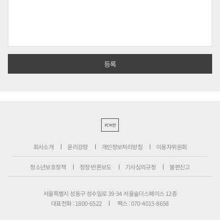
PC버전
회사소개
윤리강령
개인정보처리방침
이용자위원회
청소년보호정책
정정·반론보도
기사심의규정
불편신고
서울특별시 성동구 성수일로 39-34 서울숲더스페이스 12층
대표전화 : 1800-6522
팩스 : 070-4015-8658