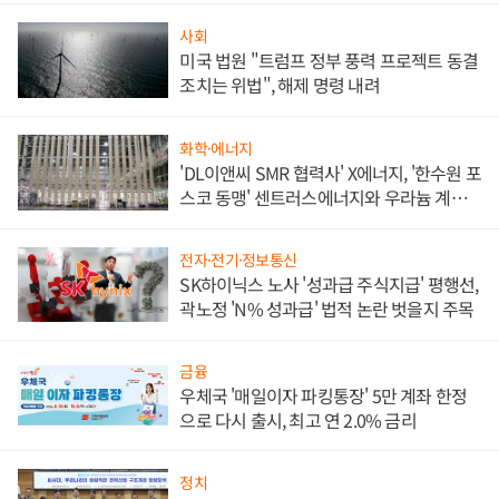
사회
미국 법원 "트럼프 정부 풍력 프로젝트 동결
조치는 위법", 해제 명령 내려
화학·에너지
'DL이앤씨 SMR 협력사' X에너지, '한수원 포
스코 동맹' 센트러스에너지와 우라늄 계약
체결
전자·전기·정보통신
SK하이닉스 노사 '성과급 주식지급' 평행선,
곽노정 'N% 성과급' 법적 논란 벗을지 주목
금융
우체국 '매일이자 파킹통장' 5만 계좌 한정
으로 다시 출시, 최고 연 2.0% 금리
정치