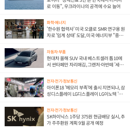
로 이동", 우크라이나의 공격에 수요 늘어
화학·에너지
'한수원 협력사' 미국 오클로 SMR 연구용 원
자로 '임계 상태' 도달, 미국 에너지부 "중요
한 이정표"
자동차·부품
현대차 올해 SUV 국내 베스트셀러 톱10에
서 싼타페만 자리매김, 그랜저·아반떼 '세단
쌍끌이'로 내수 방어
전자·전기·정보통신
아이폰18 '메모리 부족'에 출시 지연되나, 삼
성디스플레이 LG디스플레이 LG이노텍 '탈
애플' 수익 다각화 속도
전자·전기·정보통신
SK하이닉스 1주당 375원 현금배당 실시, 추
가 주주환원 계획 9월 공개 예정