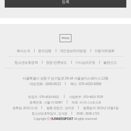
PC버전
회사소개
윤리강령
개인정보처리방침
이용자위원회
청소년보호정책
정정·반론보도
기사심의규정
불편신고
서울특별시 성동구 성수일로 39-34 서울숲더스페이스 12층
대표전화 : 1800-6522
팩스 : 070-4015-8658
편집국 : 070-4010-8512
사업본부 : 070-4010-7078
등록번호 : 서울 아 02897
제호 : 비즈니스포스트
등록일: 2013.11.13
발행·편집인 : 강석운
발행일자: 2013년 12월 2일
청소년보호책임자 : 강석운
ISSN : 2636-171X
Copyright ⓒ
B
USINESSPOST
. All rights reserved.