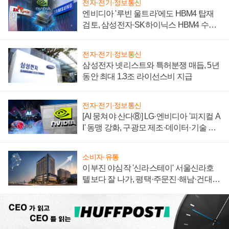
전자·전기·정보통신
엔비디아 '루빈 울트라'에도 HBM4 탑재
검토, 삼성전자·SK하이닉스 HBM4 수율
에 주도권 갈린다
전자·전기·정보통신
삼성전자 넷리스트와 특허분쟁 매듭, 5년
동안 최대 1.3조 라이선스비 지급
전자·전기·정보통신
[AI 뭉쳐야 산다⑧] LG·엔비디아 '피지컬 A
I' 동맹 강화, 구광모 제조·데이터·기술 결
집해 종합 로보틱스 기업으로
소비자·유통
이부진 야심작 '신라스테이' 서울신라호
텔보다 잘 나가, 평택·주문진·해남·건대로
성장판 더 넓힌다