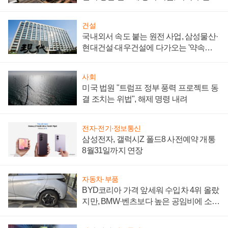
제 대비"
건설
국내외서 속도 붙는 원전 사업, 삼성물산·
현대건설·대우건설에 다가오는 '약속의
시간'
사회
미국 법원 "트럼프 정부 풍력 프로젝트 동
결 조치는 위법", 해제 명령 내려
전자·전기·정보통신
삼성전자, 갤럭시Z 폴드8 사전예약 개통
8월31일까지 연장
자동차·부품
BYD코리아 가격 앞세워 수입차 4위 올랐
지만, BMW·벤츠보다 높은 공임비에 소비
자 불만 폭발