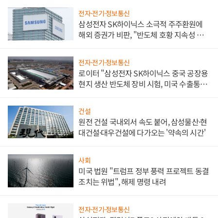
전자·전기·정보통신
삼성전자 SK하이닉스 소극적 주주환원에
해외 증권가 비판, "반도체 호황 지속성 의
문"
전자·전기·정보통신
로이터 "삼성전자 SK하이닉스 중국 공장용
현지 생산 반도체 장비 시험, 미국 수출통제
대비"
건설
원전 건설 국내외서 속도 붙어, 삼성물산·현
대건설·대우건설에 다가오는 '약속의 시간'
사회
미국 법원 "트럼프 정부 풍력 프로젝트 동결
조치는 위법", 해제 명령 내려
전자·전기·정보통신