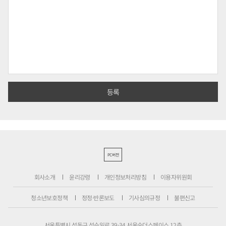
PC버전
회사소개
윤리강령
개인정보처리방침
이용자위원회
청소년보호정책
정정·반론보도
기사심의규정
불편신고
서울특별시 성동구 성수일로 39-34 서울숲더스페이스 12층