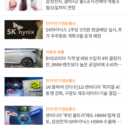
삼성전자, 갤럭시Z 폴드8 사전예약 개통 8
월31일까지 연장
전자·전기·정보통신
SK하이닉스 1주당 375원 현금배당 실시, 추
가 주주환원 계획 9월 공개 예정
자동차·부품
BYD코리아 가격 앞세워 수입차 4위 올랐지
만, BMW·벤츠보다 높은 공임비에 소비자
불만 폭발
전자·전기·정보통신
[AI 뭉쳐야 산다⑧] LG·엔비디아 '피지컬 AI'
동맹 강화, 구광모 제조·데이터·기술 결집
해 종합 로보틱스 기업으로
전자·전기·정보통신
엔비디아 '루빈 울트라'에도 HBM4 탑재 검
토, 삼성전자·SK하이닉스 HBM4 수율에 주