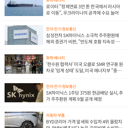
화학·에너지
로이터 "정제연료 3만 톤 한국에서 러시아
로 이동", 우크라이나의 공격에 수요 늘어
전자·전기·정보통신
삼성전자 SK하이닉스 소극적 주주환원에
해외 증권가 비판, "반도체 호황 지속성 의
문"
화학·에너지
'한수원 협력사' 미국 오클로 SMR 연구용 원
자로 '임계 상태' 도달, 미국 에너지부 "중요
한 이정표"
전자·전기·정보통신
SK하이닉스 1주당 375원 현금배당 실시, 추
가 주주환원 계획 9월 공개 예정
자동차·부품
BYD코리아 가격 앞세워 수입차 4위 올랐지
만, BMW·벤츠보다 높은 공임비에 소비자