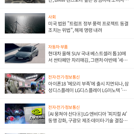
불만 폭발
사회
미국 법원 "트럼프 정부 풍력 프로젝트 동결
조치는 위법", 해제 명령 내려
자동차·부품
현대차 올해 SUV 국내 베스트셀러 톱10에
서 싼타페만 자리매김, 그랜저·아반떼 '세단
쌍끌이'로 내수 방어
전자·전기·정보통신
아이폰18 '메모리 부족'에 출시 지연되나, 삼
성디스플레이 LG디스플레이 LG이노텍 '탈
애플' 수익 다각화 속도
전자·전기·정보통신
[AI 뭉쳐야 산다⑧] LG·엔비디아 '피지컬 AI'
동맹 강화, 구광모 제조·데이터·기술 결집
해 종합 로보틱스 기업으로