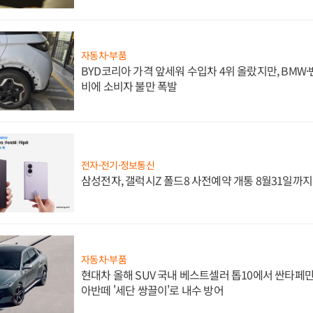
자동차·부품
BYD코리아 가격 앞세워 수입차 4위 올랐지만, BMW
비에 소비자 불만 폭발
전자·전기·정보통신
삼성전자, 갤럭시Z 폴드8 사전예약 개통 8월31일까
자동차·부품
현대차 올해 SUV 국내 베스트셀러 톱10에서 싼타페만
아반떼 '세단 쌍끌이'로 내수 방어