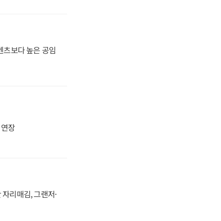
·벤츠보다 높은 공임
지 연장
 자리매김, 그랜저·