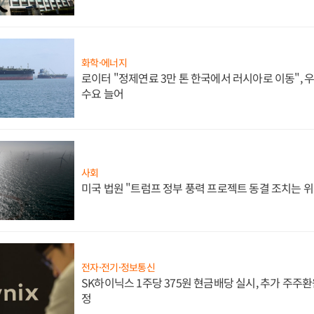
화학·에너지
로이터 "정제연료 3만 톤 한국에서 러시아로 이동",
수요 늘어
사회
미국 법원 "트럼프 정부 풍력 프로젝트 동결 조치는 위
전자·전기·정보통신
SK하이닉스 1주당 375원 현금배당 실시, 추가 주주환
정