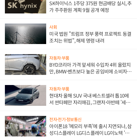
SK하이닉스 1주당 375원 현금배당 실시, 추
가 주주환원 계획 9월 공개 예정
사회
미국 법원 "트럼프 정부 풍력 프로젝트 동결
조치는 위법", 해제 명령 내려
자동차·부품
BYD코리아 가격 앞세워 수입차 4위 올랐지
만, BMW·벤츠보다 높은 공임비에 소비자
불만 폭발
자동차·부품
현대차 올해 SUV 국내 베스트셀러 톱10에
서 싼타페만 자리매김, 그랜저·아반떼 '세단
쌍끌이'로 내수 방어
전자·전기·정보통신
아이폰18 '메모리 부족'에 출시 지연되나, 삼
성디스플레이 LG디스플레이 LG이노텍 '탈