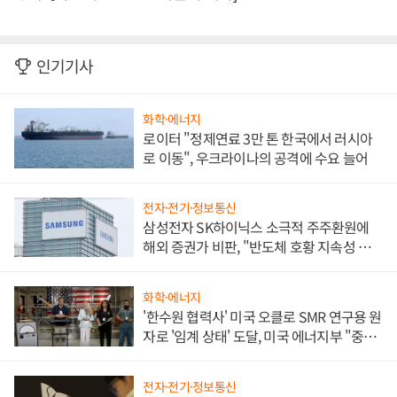
인기기사
화학·에너지
로이터 "정제연료 3만 톤 한국에서 러시아
로 이동", 우크라이나의 공격에 수요 늘어
전자·전기·정보통신
삼성전자 SK하이닉스 소극적 주주환원에
해외 증권가 비판, "반도체 호황 지속성 의
문"
화학·에너지
'한수원 협력사' 미국 오클로 SMR 연구용 원
자로 '임계 상태' 도달, 미국 에너지부 "중요
한 이정표"
전자·전기·정보통신