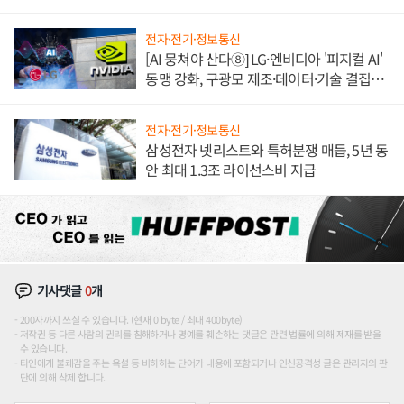
애플' 수익 다각화 속도
전자·전기·정보통신
[AI 뭉쳐야 산다⑧] LG·엔비디아 '피지컬 AI'
동맹 강화, 구광모 제조·데이터·기술 결집
해 종합 로보틱스 기업으로
전자·전기·정보통신
삼성전자 넷리스트와 특허분쟁 매듭, 5년 동
안 최대 1.3조 라이선스비 지급
기사댓글
0
개
200자까지 쓰실 수 있습니다. (현재 0 byte / 최대 400byte)
저작권 등 다른 사람의 권리를 침해하거나 명예를 훼손하는 댓글은 관련 법률에 의해 제재를 받을
수 있습니다.
타인에게 불쾌감을 주는 욕설 등 비하하는 단어가 내용에 포함되거나 인신공격성 글은 관리자의 판
단에 의해 삭제 합니다.