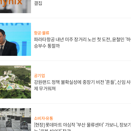
결집
항공·물류
파라타항공 내년 미주 장거리 노선 첫 도전, 윤철민 '
승부수 통할까
공기업
강원랜드 정책 불확실성에 중장기 비전 '흔들', 신임 
제 무거워져
소비자·유통
[현장] 롯데마트 야심작 '부산 물류센터' 가보니, 장보