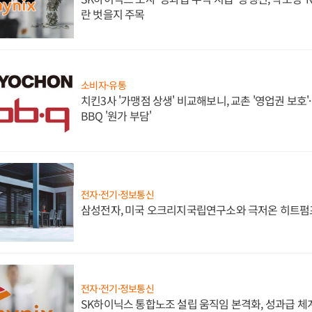
란 벗을지 주목
소비자·유통
치킨3사 '가맹점 상생' 비교해보니, 교촌 '영업권 보호'·b
BBQ '원가 부담'
전자·전기·정보통신
삼성전자, 미국 오크리지국립연구소와 극저온 히트펌
전자·전기·정보통신
SK하이닉스 통합노조 설립 움직임 본격화, 성과급 체계