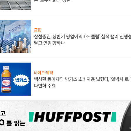
는 '로봇 400대' 장관
금융
삼섬증권 '상반기 영업이익 1조 클럽' 실적 랠리 진행형
달고 연임 향하나
바이오·제약
백상환 동아제약 박카스 소비자층 넓혔다, '얼박사'로 
다변화 주효