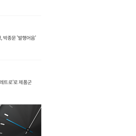
, 박종문 '발행어음'
'레트로'로 제품군