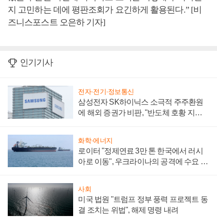
지 고민하는 데에 평판조회가 요긴하게 활용된다
.” [비
즈니스포스트 오은하 기자]
인기기사
전자·전기·정보통신
삼성전자 SK하이닉스 소극적 주주환원
에 해외 증권가 비판, "반도체 호황 지속
성 의문"
화학·에너지
로이터 "정제연료 3만 톤 한국에서 러시
아로 이동", 우크라이나의 공격에 수요 늘
어
사회
미국 법원 "트럼프 정부 풍력 프로젝트 동
결 조치는 위법", 해제 명령 내려