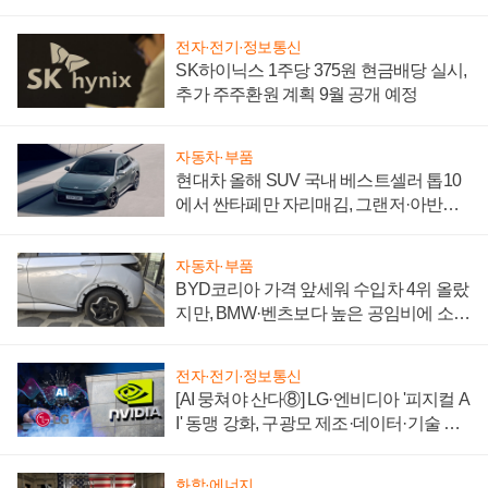
전자·전기·정보통신
SK하이닉스 1주당 375원 현금배당 실시,
추가 주주환원 계획 9월 공개 예정
자동차·부품
현대차 올해 SUV 국내 베스트셀러 톱10
에서 싼타페만 자리매김, 그랜저·아반떼
'세단 쌍끌이'로 내수 방어
자동차·부품
BYD코리아 가격 앞세워 수입차 4위 올랐
지만, BMW·벤츠보다 높은 공임비에 소비
자 불만 폭발
전자·전기·정보통신
[AI 뭉쳐야 산다⑧] LG·엔비디아 '피지컬 A
I' 동맹 강화, 구광모 제조·데이터·기술 결
집해 종합 로보틱스 기업으로
화학·에너지