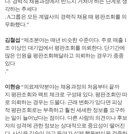
다
.
경력직 채용과정에서 반드시 거쳐야 하는 단계로 생
각하는 추세다
. A
그룹은 모든 계열사의 경력직 채용 때 평판조회를 의
무화했다
.”
김철섭
“
제조분야는 매년 비슷한 수준이다
.
주로 매출
1
조 이상인 대기업에서 평판조회를 의뢰한다
.
단기간에
많은 인원을 평판조회해달라고 의뢰하는 경우가 종종
있다
.”
이현승
“
의료제약분야는 채용과정의 처음부터 끝까
지 평판조회와 팩트 체크로 구성돼 있다
.
평판조회만 따
로 의뢰하는 경우는 드물다
.
근래 변화가 있다면
피상
적 평판조회로는 부족하고 훨씬 세세한 정보를 요구하
는 일이 늘어났다는 점이다
.
다른 사람의 의견이나 후보
자의 성격에 관한 정보는 상대적으로 중요성이 떨어진
다
.
사실을 깊숙이 파고 들어가 실제 행동방식을 검증하