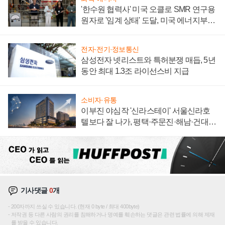
'한수원 협력사' 미국 오클로 SMR 연구용
원자로 '임계 상태' 도달, 미국 에너지부
"중요한 이정표"
전자·전기·정보통신
삼성전자 넷리스트와 특허분쟁 매듭, 5년
동안 최대 1.3조 라이선스비 지급
소비자·유통
이부진 야심작 '신라스테이' 서울신라호
텔보다 잘 나가, 평택·주문진·해남·건대로
성장판 더 넓힌다
기사댓글
0
개
200자까지 쓰실 수 있습니다. (현재 0 byte / 최대 400byte)
저작권 등 다른 사람의 권리를 침해하거나 명예를 훼손하는 댓글은 관련 법률에 의해 제재
를 받을 수 있습니다.