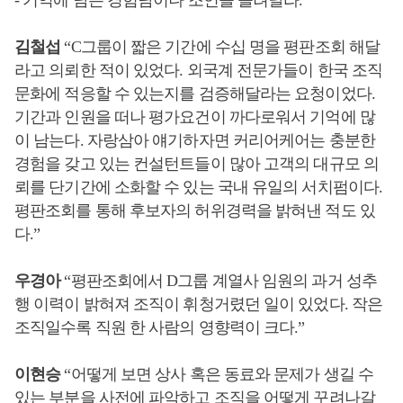
-
기억에 남는 경험담이나 조언을 들려달라
.
김철섭
“C
그룹이 짧은 기간에 수십 명을 평판조회 해달
라고 의뢰한 적이 있었다
.
외국계 전문가들이 한국 조직
문화에 적응할 수 있는지를 검증해달라는 요청이었다
.
기간과 인원을 떠나 평가요건이 까다로워서 기억에 많
이 남는다
.
자랑삼아 얘기하자면 커리어케어는 충분한
경험을 갖고 있는 컨설턴트들이 많아 고객의 대규모 의
뢰를 단기간에 소화할 수 있는 국내 유일의 서치펌이다
.
평판조회를 통해 후보자의 허위경력을 밝혀낸 적도 있
다
.”
우경아
“
평판조회에서
D
그룹 계열사 임원의 과거 성추
행 이력이 밝혀져 조직이 휘청거렸던 일이 있었다
.
작은
조직일수록 직원 한 사람의 영향력이 크다
.”
이현승
“
어떻게 보면 상사 혹은 동료와 문제가 생길 수
있는 부분을 사전에 파악하고 조직을 어떻게 꾸려나갈