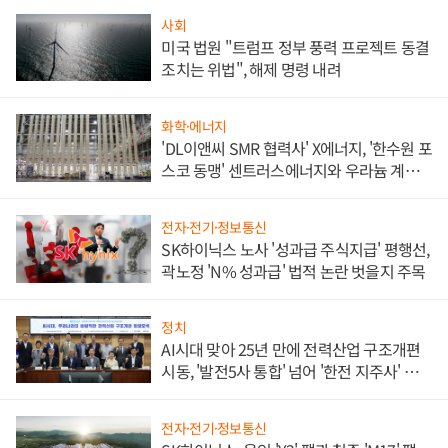
사회
미국 법원 "트럼프 정부 풍력 프로젝트 동결
조치는 위법", 해제 명령 내려
화학·에너지
'DL이앤씨 SMR 협력사' X에너지, '한수원 포
스코 동맹' 센트러스에너지와 우라늄 계약
체결
전자·전기·정보통신
SK하이닉스 노사 '성과급 주식지급' 평행선,
곽노정 'N% 성과급' 법적 논란 벗을지 주목
정치
AI시대 맞아 25년 만에 전력산업 구조개편
시동, '발전5사 통합' 넘어 '한전 지주사' 재편
론도
전자·전기·정보통신