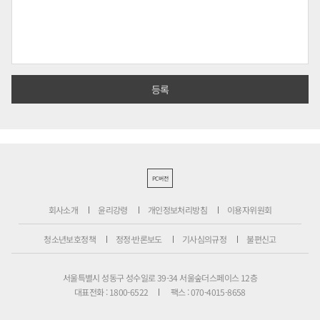
PC버전
회사소개
윤리강령
개인정보처리방침
이용자위원회
청소년보호정책
정정·반론보도
기사심의규정
불편신고
서울특별시 성동구 성수일로 39-34 서울숲더스페이스 12층
대표전화 : 1800-6522
팩스 : 070-4015-8658