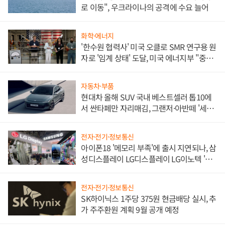
로 이동", 우크라이나의 공격에 수요 늘어
화학·에너지
'한수원 협력사' 미국 오클로 SMR 연구용 원
자로 '임계 상태' 도달, 미국 에너지부 "중요
한 이정표"
자동차·부품
현대차 올해 SUV 국내 베스트셀러 톱10에
서 싼타페만 자리매김, 그랜저·아반떼 '세단
쌍끌이'로 내수 방어
전자·전기·정보통신
아이폰18 '메모리 부족'에 출시 지연되나, 삼
성디스플레이 LG디스플레이 LG이노텍 '탈
애플' 수익 다각화 속도
전자·전기·정보통신
SK하이닉스 1주당 375원 현금배당 실시, 추
가 주주환원 계획 9월 공개 예정