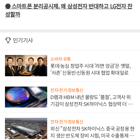
● 스마트폰 분리공시제, 왜 삼성전자 반대하고 LG전자 찬
성할까
인기기사
소비자·유통
롯데·농심 창업주 시대 '라면 앙금'은 옛말,
'사촌' 신동빈·신동원 시대 협업 확대일로
전자·전기·정보통신
D램과 HBM 내년 물량도 '품절', 고객사 위
기감이 삼성전자 SK하이닉스 협상력 더 키
워
전자·전기·정보통신
외신 "삼성전자 SK하이닉스 중국 공장용 현
지 생산 반도체 장비 시험, 미국 수출통제 대