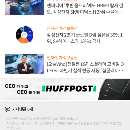
엔비디아 '루빈 울트라'에도 HBM4 탑재 검
토, 삼성전자·SK하이닉스 HBM4 수율에 주
도권 갈린다
전자·전기·정보통신
삼성전자 2분기 글로벌 D램 점유율 39% 1
위, SK하이닉스와 13%p 격차
전자·전기·정보통신
[오늘Who] 정철동 LG디스플레이 모바일 O
LED로 하반기 실적 반등 시동, '칩플레이
션'에 가격 인하 압박은 부담
기사댓글
0
개
200자까지 쓰실 수 있습니다. (현재 0 byte / 최대 400byte)
저작권 등 다른 사람의 권리를 침해하거나 명예를 훼손하는 댓글은 관련 법률에 의해 제재를 받을
수 있습니다.