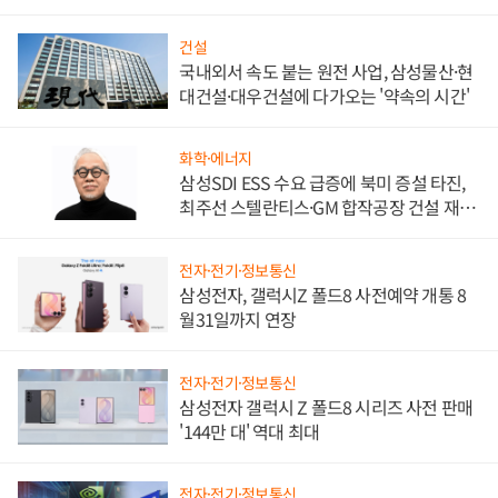
비"
건설
국내외서 속도 붙는 원전 사업, 삼성물산·현
대건설·대우건설에 다가오는 '약속의 시간'
화학·에너지
삼성SDI ESS 수요 급증에 북미 증설 타진,
최주선 스텔란티스·GM 합작공장 건설 재추
진하나
전자·전기·정보통신
삼성전자, 갤럭시Z 폴드8 사전예약 개통 8
월31일까지 연장
전자·전기·정보통신
삼성전자 갤럭시 Z 폴드8 시리즈 사전 판매
'144만 대' 역대 최대
전자·전기·정보통신