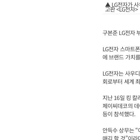
▲ LG전자가 
고판 <LG전자>
구본준 LG전자 
LG전자 스마트폰
에 브랜드 가치를
LG전자는 사우
회로부터 세계 최
지난 16일 킹 
제이씨데코의 데이
등이 참석했다.
안득수 상무는 “
매김 할 것”이라