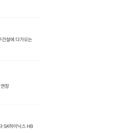
대우건설에 다가오는
지 연장
자·SK하이닉스 HB