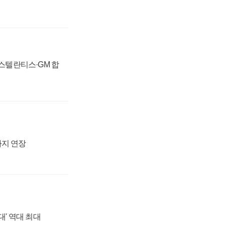
 스텔란티스·GM 합
까지 연장
대' 역대 최대