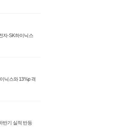
성전자·SK하이닉스
하이닉스와 13%p 격
 하반기 실적 반등