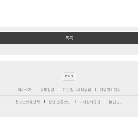
PC버전
회사소개
윤리강령
개인정보처리방침
이용자위원회
청소년보호정책
정정·반론보도
기사심의규정
불편신고
서울특별시 성동구 성수일로 39-34 서울숲더스페이스 12층
대표전화 : 1800-6522
팩스 : 070-4015-8658