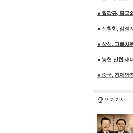
● 황각규, 중국
● 신창현, 삼성
● 삼성, 그룹차
● 농협 신협 
● 중국, 경제안
인기기사