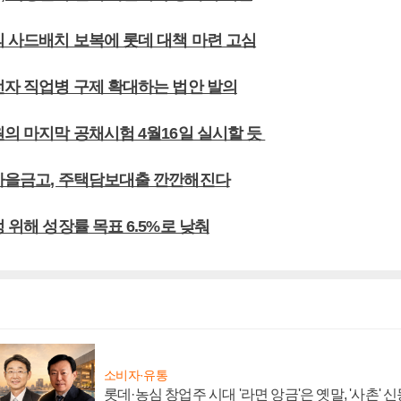
의 사드배치 보복에 롯데 대책 마련 고심
전자 직업병 구제 확대하는 법안 발의
원의 마지막 공채시험 4월16일 실시할 듯
새마을금고, 주택담보대출 깐깐해진다
정 위해 성장률 목표 6.5%로 낮춰
소비자·유통
롯데·농심 창업주 시대 '라면 앙금'은 옛말, '사촌'