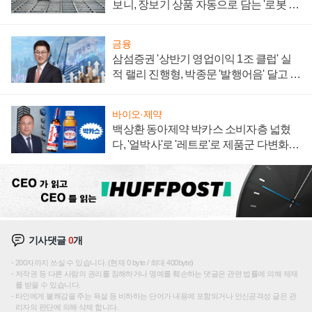
보니, 장보기 상품 자동으로 담는 '로봇 40
0대' 장관
금융
삼섬증권 '상반기 영업이익 1조 클럽' 실
적 랠리 진행형, 박종문 '발행어음' 달고 연
임 향하나
바이오·제약
백상환 동아제약 박카스 소비자층 넓혔
다, '얼박사'로 '레트로'로 제품군 다변화
주효
기사댓글
0
개
200자까지 쓰실 수 있습니다. (현재 0 byte / 최대 400byte)
저작권 등 다른 사람의 권리를 침해하거나 명예를 훼손하는 댓글은 관련 법률에 의해 제재
를 받을 수 있습니다.
타인에게 불쾌감을 주는 욕설 등 비하하는 단어가 내용에 포함되거나 인신공격성 글은 관
리자의 판단에 의해 삭제 합니다.