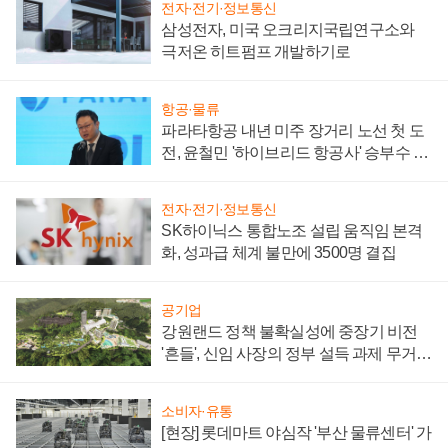
전자·전기·정보통신
삼성전자, 미국 오크리지국립연구소와
극저온 히트펌프 개발하기로
항공·물류
파라타항공 내년 미주 장거리 노선 첫 도
전, 윤철민 '하이브리드 항공사' 승부수 통
할까
전자·전기·정보통신
SK하이닉스 통합노조 설립 움직임 본격
화, 성과급 체계 불만에 3500명 결집
공기업
강원랜드 정책 불확실성에 중장기 비전
'흔들', 신임 사장의 정부 설득 과제 무거워
져
소비자·유통
[현장] 롯데마트 야심작 '부산 물류센터' 가