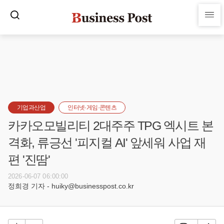
기업과산업
인터넷·게임·콘텐츠
카카오모빌리티 2대주주 TPG 엑시트 본
격화, 류긍선 '피지컬 AI' 앞세워 사업 재
편 '진땀'
2026-06-07 06:00:00
정희경 기자 - huiky@businesspost.co.kr