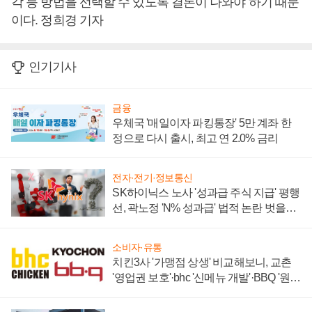
각 등 방법을 선택할 수 있도록 결론이 나와야 하기 때문
이다. 정희경 기자
인기기사
금융
우체국 '매일이자 파킹통장' 5만 계좌 한
정으로 다시 출시, 최고 연 2.0% 금리
전자·전기·정보통신
SK하이닉스 노사 '성과급 주식 지급' 평행
선, 곽노정 'N% 성과급' 법적 논란 벗을지
주목
소비자·유통
치킨3사 '가맹점 상생' 비교해보니, 교촌
'영업권 보호'·bhc '신메뉴 개발'·BBQ '원가
부담'