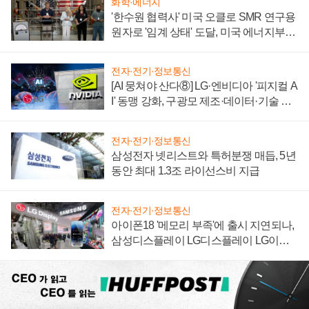
화학·에너지
'한수원 협력사' 미국 오클로 SMR 연구용
원자로 '임계 상태' 도달, 미국 에너지부
"중요한 이정표"
전자·전기·정보통신
[AI 뭉쳐야 산다⑧] LG·엔비디아 '피지컬 A
I' 동맹 강화, 구광모 제조·데이터·기술 결
집해 종합 로보틱스 기업으로
전자·전기·정보통신
삼성전자 넷리스트와 특허분쟁 매듭, 5년
동안 최대 1.3조 라이선스비 지급
전자·전기·정보통신
아이폰18 '메모리 부족'에 출시 지연되나,
삼성디스플레이 LG디스플레이 LG이노
텍 '탈애플' 수익 다각화 속도