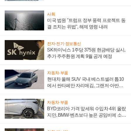
성 의문"
사회
미국 법원 "트럼프 정부 풍력 프로젝트 동
결 조치는 위법", 해제 명령 내려
전자·전기·정보통신
SK하이닉스 1주당 375원 현금배당 실시,
추가 주주환원 계획 9월 공개 예정
자동차·부품
현대차 올해 SUV 국내 베스트셀러 톱10
에서 싼타페만 자리매김, 그랜저·아반떼
'세단 쌍끌이'로 내수 방어
자동차·부품
BYD코리아 가격 앞세워 수입차 4위 올랐
지만, BMW·벤츠보다 높은 공임비에 소비
자 불만 폭발