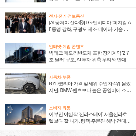
전자·전기·정보통신
[AI 뭉쳐야 산다⑧] LG·엔비디아 '피지컬 A
I' 동맹 강화, 구광모 제조·데이터·기술 결
집해 종합 로보틱스 기업으로
인터넷·게임·콘텐츠
빅테크 메모리반도체 포함 장기계약 '2.7
조 달러' 규모, AI 투자 위축 우려와 반대
신호
자동차·부품
BYD코리아 가격 앞세워 수입차 4위 올랐
지만, BMW·벤츠보다 높은 공임비에 소비
자 불만 폭발
소비자·유통
이부진 야심작 '신라스테이' 서울신라호
텔보다 잘 나가, 평택·주문진·해남·건대로
성장판 더 넓힌다