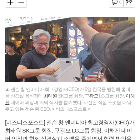
0
▲ 젠슨 황 엔비디아 최고경영자(CEO)가 5일 한국을 방한해 홍대
한 삼겹살 음식점에
최태원
SK그룹 회장,
구광모
LG그룹 회장,
이해
진
네이버 의장과 저녁 식사를 함께했다. 사진은 직접 도넛을 나눠
주고 있는 젠슨 황 CEO. < 비즈니스포스트 >
[비즈니스포스트] 젠슨 황 엔비디아 최고경영자(CEO)가
최태원
SK그룹 회장,
구광모
LG그룹 회장,
이해진
네이
버 의장과 함께 삼겹살과 소맥을 즐기면서 협력 방안을