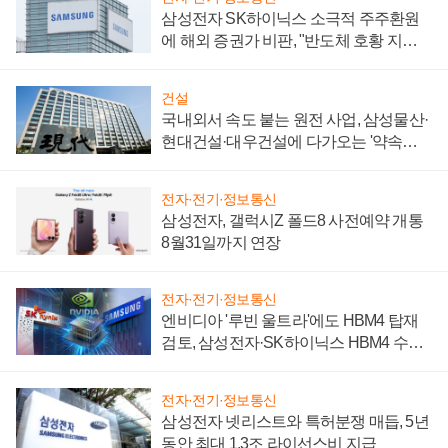
삼성전자 SK하이닉스 소극적 주주환원
에 해외 증권가 비판, "반도체 호황 지속
성 의문"
건설
국내외서 속도 붙는 원전 사업, 삼성물산·
현대건설·대우건설에 다가오는 '약속의
시간'
전자·전기·정보통신
삼성전자, 갤럭시Z 폴드8 사전예약 개통
8월31일까지 연장
전자·전기·정보통신
엔비디아 '루빈 울트라'에도 HBM4 탑재
검토, 삼성전자·SK하이닉스 HBM4 수율
에 주도권 갈린다
전자·전기·정보통신
삼성전자 넷리스트와 특허분쟁 매듭, 5년
동안 최대 1.3조 라이선스비 지급