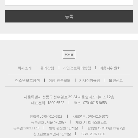
PC버전
회사소개
윤리강령
개인정보처리방침
이용자위원회
청소년보호정책
정정·반론보도
기사심의규정
불편신고
서울특별시 성동구 성수일로 39-34 서울숲더스페이스 12층
대표전화 : 1800-6522
팩스 : 070-4015-8658
편집국 : 070-4010-8512
사업본부 : 070-4010-7078
등록번호 : 서울 아 02897
제호 : 비즈니스포스트
등록일: 2013.11.13
발행·편집인 : 강석운
발행일자: 2013년 12월 2일
청소년보호책임자 : 강석운
ISSN : 2636-171X